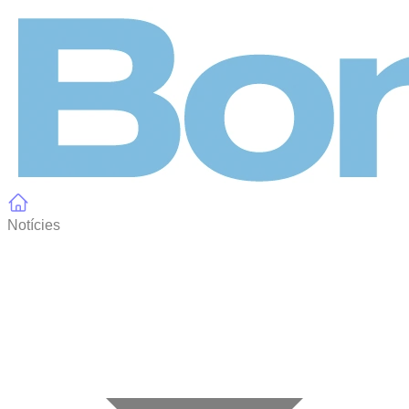
Panell de gestió de galetes
Notícies