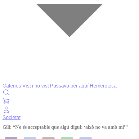
Galeries
Vist i no vist
Passava per aquí
Hemeroteca
Societat
Gili: “No és acceptable que algú digui: ‘això no va amb mi’”