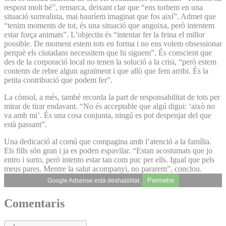
respost molt bé”, remarca, deixant clar que “ens torbem en una
situació surrealista, mai hauríem imaginat que fos així”. Admet que
“tenim moments de tot, és una situació que angoixa, però intentem
estar força animats”. L’objectiu és “intentar fer la feina el millor
possible. De moment estem tots en forma i no ens volem obsessionar
perquè els ciutadans necessitem que hi siguem”. És conscient que
des de la corporació local no tenen la solució a la crisi, “però estem
contents de rebre algun agraïment i que allò que fem arribi. És la
petita contribució que podem fer”.
La cònsol, a més, també recorda la part de responsabilitat de tots per
mirar de tirar endavant. “No és acceptable que algú digui: ‘això no
va amb mi’. És una cosa conjunta, ningú es pot despenjar del que
està passant”.
Una dedicació al comú que compagina amb l’atenció a la família.
Els fills són gran i ja es poden espavilar. “Estan acostumats que jo
entro i surto, però intento estar tan com puc per ells. Igual que pels
meus pares. Mentre la salut acompanyi, no pararem”, conclou.
Permetre
Google Adsense està deshabilitat.
Comentaris