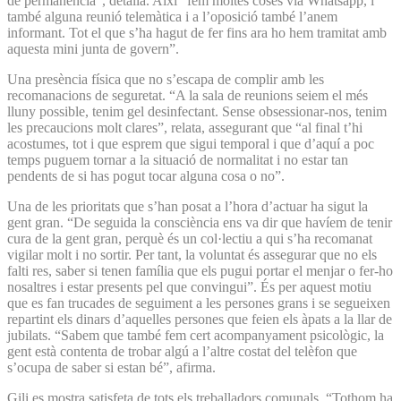
de permanència”, detalla. Així “fem moltes coses via Whatsapp, i
també alguna reunió telemàtica i a l’oposició també l’anem
informant. Tot el que s’ha hagut de fer fins ara ho hem tramitat amb
aquesta mini junta de govern”.
Una presència física que no s’escapa de complir amb les
recomanacions de seguretat. “A la sala de reunions seiem el més
lluny possible, tenim gel desinfectant. Sense obsessionar-nos, tenim
les precaucions molt clares”, relata, assegurant que “al final t’hi
acostumes, tot i que esprem que sigui temporal i que d’aquí a poc
temps puguem tornar a la situació de normalitat i no estar tan
pendents de si has pogut tocar alguna cosa o no”.
Una de les prioritats que s’han posat a l’hora d’actuar ha sigut la
gent gran. “De seguida la consciència ens va dir que havíem de tenir
cura de la gent gran, perquè és un col·lectiu a qui s’ha recomanat
vigilar molt i no sortir. Per tant, la voluntat és assegurar que no els
falti res, saber si tenen família que els pugui portar el menjar o fer-ho
nosaltres i estar presents pel que convingui”. És per aquest motiu
que es fan trucades de seguiment a les persones grans i se segueixen
repartint els dinars d’aquelles persones que feien els àpats a la llar de
jubilats. “Sabem que també fem cert acompanyament psicològic, la
gent està contenta de trobar algú a l’altre costat del telèfon que
s’ocupa de saber si estan bé”, afirma.
Gili es mostra satisfeta de tots els treballadors comunals. “Tothom ha