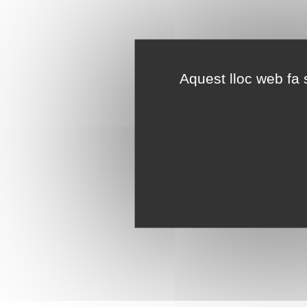
Aquest lloc web fa s