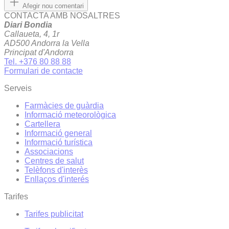
Afegir nou comentari
CONTACTA AMB NOSALTRES
Diari Bondia
Callaueta, 4, 1r
AD500 Andorra la Vella
Principat d'Andorra
Tel. +376 80 88 88
Formulari de contacte
Serveis
Farmàcies de guàrdia
Informació meteorològica
Cartellera
Informació general
Informació turística
Associacions
Centres de salut
Telèfons d'interès
Enllaços d'interés
Tarifes
Tarifes publicitat