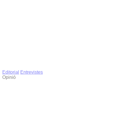
Editorial
Entrevistes
Opinió