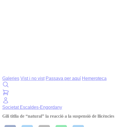
Galeries
Vist i no vist
Passava per aquí
Hemeroteca
Societat
Escaldes-Engordany
Gili titlla de “natural” la reacció a la suspensió de llicències