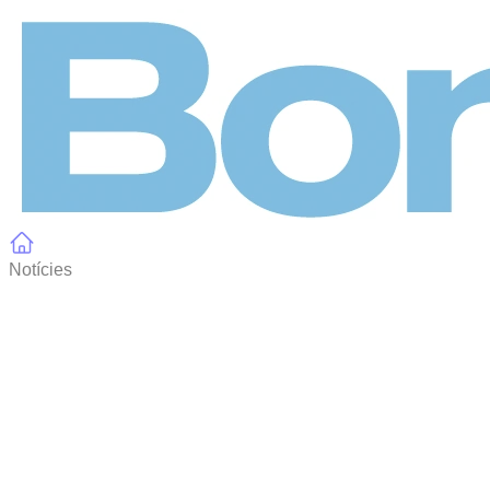
Panell de gestió de galetes
Notícies