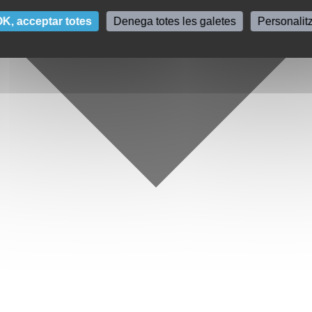
K, acceptar totes
Denega totes les galetes
Personalit