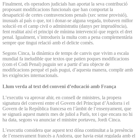
Finalment, els operadors judicials han aportat la seva contribució
proposant modificacions funcionals que han comportat la
desaparició de certes contravencions penals (xec sense provisió),
inusuals al país o que, tot i donar-se alguna vegada, trobaven millor
solució en el camp civil o administratiu (danys per imprudència),
fent realitat així el principi de mínima intervenció que regeix el dret
penal. Igualment, s’introdueix la multa com a pena complementària
sempre que tingui relació amb el delicte comès.
Segons Cinca, la dinàmica de temps de canvis que vivim a escala
mundial fa ineludible que textos que patien poques modificacions
(com el Codi Penal) puguin ser a partir d’ara objecte de
modificacions perquè el país pugui, d’aquesta manera, complir amb
les exigències internacionals.
Llum verda al text del conveni d’educació amb França
L’executiu va aprovar ahir, en consell de ministres, la propera
signatura del conveni entre el Govern del Principat d’An­dorra i el
Govern de la República francesa en l’àmbit de l’ensenyament, que
se signarà aquest mateix mes de juliol a París, tot i que encara no hi
ha data, segons va anunciar el ministre portaveu, Jordi Cinca.
L’executiu considera que aquest text dóna continuïtat a la presència
de l’ensenyament francès a Andorra, que havia estat regulada amb el