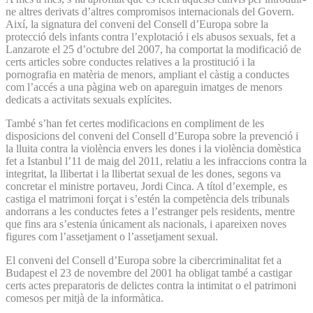
ne altres derivats d’altres compromisos internacionals del Govern.
Així, la signatura del conveni del Consell d’Europa sobre la
protecció dels infants contra l’explotació i els abusos sexuals, fet a
Lanzarote el 25 d’octubre del 2007, ha comportat la modificació de
certs articles sobre conductes relatives a la prostitució i la
pornografia en matèria de menors, ampliant el càstig a conductes
com l’accés a una pàgina web on apareguin imatges de menors
dedicats a activitats sexuals explícites.
També s’han fet certes modificacions en compliment de les
disposicions del conveni del Consell d’Europa sobre la prevenció i
la lluita contra la violència envers les dones i la violència domèstica
fet a Istanbul l’11 de maig del 2011, relatiu a les infraccions contra la
integritat, la llibertat i la llibertat sexual de les dones, segons va
concretar el ministre portaveu, Jordi Cinca. A títol d’exemple, es
castiga el matrimoni forçat i s’estén la competència dels tribunals
andorrans a les conductes fetes a l’estranger pels residents, mentre
que fins ara s’estenia únicament als nacionals, i apareixen noves
figures com l’assetjament o l’assetjament sexual.
El conveni del Consell d’Europa sobre la cibercriminalitat fet a
Budapest el 23 de novembre del 2001 ha obligat també a castigar
certs actes preparatoris de delictes contra la intimitat o el patrimoni
comesos per mitjà de la informàtica.