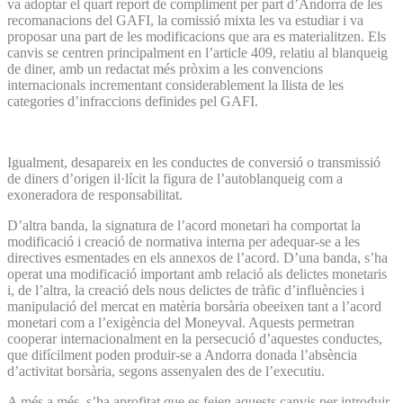
va adoptar el quart report de compliment per part d’An­dorra de les
recomanacions del GAFI, la comissió mixta les va estudiar i va
proposar una part de les modificacions que ara es materialitzen. Els
canvis se centren principalment en l’article 409, relatiu al blanqueig
de diner, amb un redactat més pròxim a les convencions
internacionals incrementant considerablement la llista de les
categories d’infraccions definides pel GAFI.
Igualment, desapareix en les conductes de conversió o transmissió
de diners d’origen il·lícit la figura de l’autoblanqueig com a
exoneradora de responsabilitat.
D’altra banda, la signatura de l’acord monetari ha comportat la
modificació i creació de normativa interna per adequar-se a les
directives esmentades en els annexos de l’acord. D’una banda, s’ha
operat una modificació important amb relació als delictes monetaris
i, de l’altra, la creació dels nous delictes de tràfic d’influències i
manipulació del mercat en matèria borsària obeeixen tant a l’acord
monetari com a l’exigència del Moneyval. Aquests permetran
cooperar internacionalment en la persecució d’aquestes conductes,
que difícilment poden produir-se a Andorra donada l’absència
d’activitat borsària, segons assenyalen des de l’executiu.
A més a més, s’ha aprofitat que es feien aquests canvis per introduir-