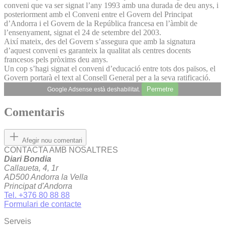
conveni que va ser signat l’any 1993 amb una durada de deu anys, i
posteriorment amb el Conveni entre el Govern del Principat
d’Andorra i el Govern de la República francesa en l’àmbit de
l’ensenyament, signat el 24 de setembre del 2003.
Així mateix, des del Govern s’assegura que amb la signatura
d’aquest conveni es garanteix la qualitat als centres docents
francesos pels pròxims deu anys.
Un cop s’hagi signat el conveni d’educació entre tots dos països, el
Govern portarà el text al Consell General per a la seva ratificació.
Permetre
Google Adsense està deshabilitat.
Comentaris
Afegir nou comentari
CONTACTA AMB NOSALTRES
Diari Bondia
Callaueta, 4, 1r
AD500 Andorra la Vella
Principat d'Andorra
Tel. +376 80 88 88
Formulari de contacte
Serveis