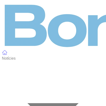
Panell de gestió de galetes
Notícies