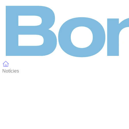
Panell de gestió de galetes
Notícies