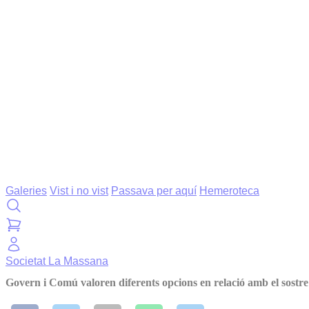
Galeries
Vist i no vist
Passava per aquí
Hemeroteca
Societat
La Massana
Govern i Comú valoren diferents opcions en relació amb el sost