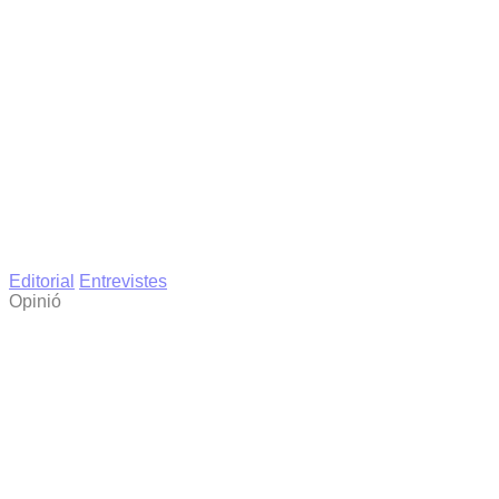
Editorial
Entrevistes
Opinió