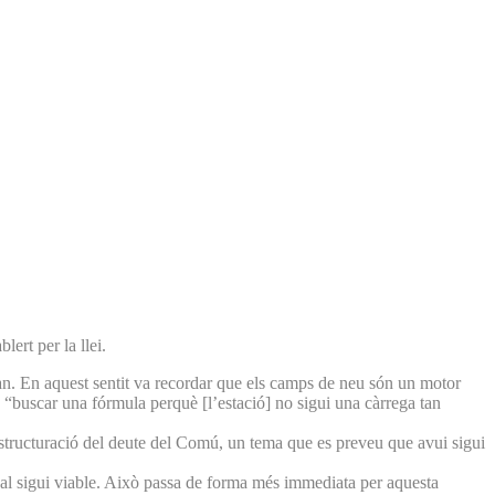
ert per la llei.
ran. En aquest sentit va recordar que els camps de neu són un motor
s “buscar una fórmula perquè [l’estació] no sigui una càrrega tan
eestructuració del deute del Comú, un tema que es preveu que avui sigui
nsal sigui viable. Això passa de forma més immediata per aquesta