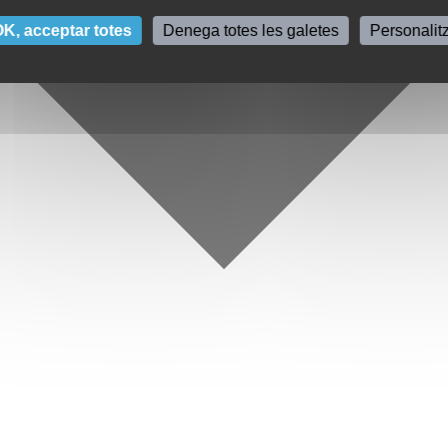
K, acceptar totes
Denega totes les galetes
Personalit