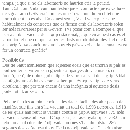
temps, ja que si no els laboratoris no haurien atès la petició.
Tant Coll com Vidal van manifestar que el contracte que es va haver
de signar amb GSK era “molt estricte” i van incidir en el fet que
normalment no és així. En aquest sentit, Vidal va explicar que
habitualment els contractes que es firmen amb els laboratoris solen
ser més favorables per al Govern, i va posar com a exemple el que
passa amb la vacuna de la grip estacional, ja que en aquest cas és el
laboratori el que compensa per les dosis no administrades. Pel que fa
a la grip A, va concloure que “tots els països volien la vacuna i es va
fer un contracte genèric”.
Possible ús
Des de Salut manifesten que aquestes dosis que es tindran al país es
podrien fer servir en les següents campanyes de vacunació, en
funció, però, de quin sigui el tipus de virus causant de la grip. Vidal
va afegir que caldrà esperar a saber quin és aquest tipus de virus
circulant, i que per tant encara és una incògnita si aquestes dosis
poden utilitzar-se o no.
Pel que fa a les administracions, les dades facilitades ahir posen de
manifest que fins ara s’ha vacunat un total de 1.993 persones, 1.918
de les quals han rebut la vacuna contra la grip A adjuvada i 75 més
la vacuna sense adjuvant. D’aquestes, cal assenyalar que 1.632 han
rebut una sola dosi de l’adjuvada i només s’ha administrat 286
segones dosis d’aquest tipus. De la no adjuvada se n’ha administrat