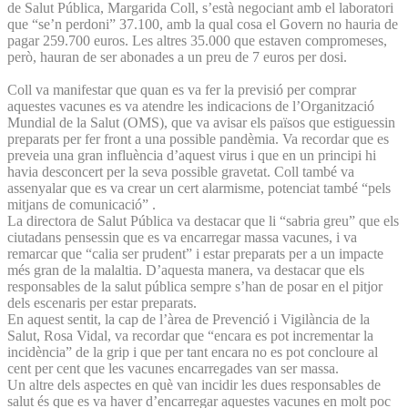
de Salut Pública, Margarida Coll, s’està negociant amb el laboratori
que “se’n perdoni” 37.100, amb la qual cosa el Govern no hauria de
pagar 259.700 euros. Les altres 35.000 que estaven compromeses,
però, hauran de ser abonades a un preu de 7 euros per dosi.
Coll va manifestar que quan es va fer la previsió per comprar
aquestes vacunes es va atendre les indicacions de l’Organització
Mundial de la Salut (OMS), que va avisar els països que estiguessin
preparats per fer front a una possible pandèmia. Va recordar que es
preveia una gran influència d’aquest virus i que en un principi hi
havia desconcert per la seva possible gravetat. Coll també va
assenyalar que es va crear un cert alarmisme, potenciat també “pels
mitjans de comunicació” .
La directora de Salut Pública va destacar que li “sabria greu” que els
ciutadans pensessin que es va encarregar massa vacunes, i va
remarcar que “calia ser prudent” i estar preparats per a un impacte
més gran de la malaltia. D’aquesta manera, va destacar que els
responsables de la salut pública sempre s’han de posar en el pitjor
dels escenaris per estar preparats.
En aquest sentit, la cap de l’àrea de Prevenció i Vigilància de la
Salut, Rosa Vidal, va recordar que “encara es pot incrementar la
incidència” de la grip i que per tant encara no es pot concloure al
cent per cent que les vacunes encarregades van ser massa.
Un altre dels aspectes en què van incidir les dues responsables de
salut és que es va haver d’encarregar aquestes vacunes en molt poc