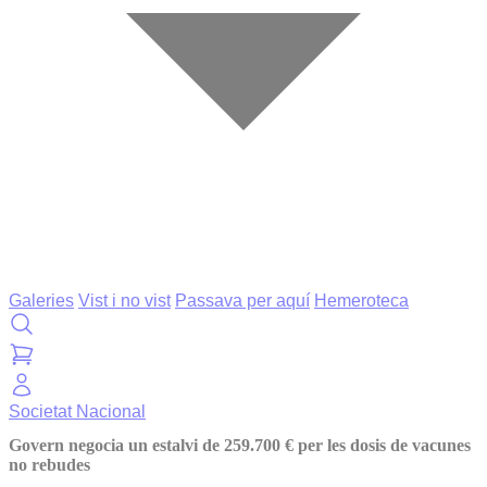
Galeries
Vist i no vist
Passava per aquí
Hemeroteca
Societat
Nacional
Govern negocia un estalvi de 259.700 € per les dosis de vacunes
no rebudes