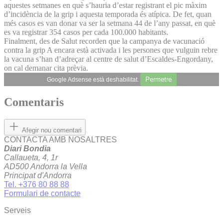
aquestes setmanes en què s’hauria d’estar registrant el pic màxim
d’incidència de la grip i aquesta temporada és atípica. De fet, quan
més casos es van donar va ser la setmana 44 de l’any passat, en què
es va registrar 354 casos per cada 100.000 habitants.
Finalment, des de Salut recorden que la campanya de vacunació
contra la grip A encara està activada i les persones que vulguin rebre
la vacuna s’han d’adreçar al centre de salut d’Escaldes-Engordany,
on cal demanar cita prèvia.
Permetre
Google Adsense està deshabilitat.
Comentaris
Afegir nou comentari
CONTACTA AMB NOSALTRES
Diari Bondia
Callaueta, 4, 1r
AD500 Andorra la Vella
Principat d'Andorra
Tel. +376 80 88 88
Formulari de contacte
Serveis