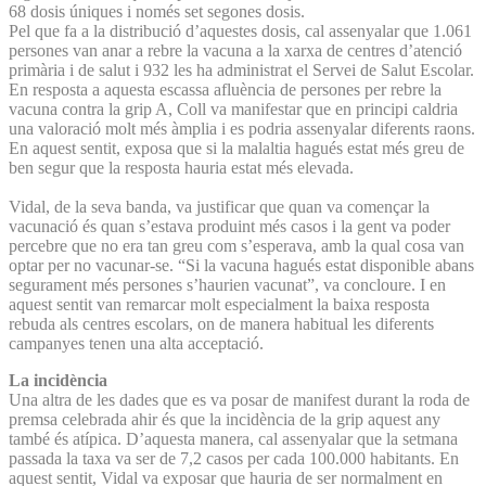
68 dosis úniques i només set segones dosis.
Pel que fa a la distribució d’aquestes dosis, cal assenyalar que 1.061
persones van anar a rebre la vacuna a la xarxa de centres d’atenció
primària i de salut i 932 les ha administrat el Servei de Salut Escolar.
En resposta a aquesta escassa afluència de persones per rebre la
vacuna contra la grip A, Coll va manifestar que en principi caldria
una valoració molt més àmplia i es podria assenyalar diferents raons.
En aquest sentit, exposa que si la malaltia hagués estat més greu de
ben segur que la resposta hauria estat més elevada.
Vidal, de la seva banda, va justificar que quan va començar la
vacunació és quan s’estava produint més casos i la gent va poder
percebre que no era tan greu com s’esperava, amb la qual cosa van
optar per no vacunar-se. “Si la vacuna hagués estat disponible abans
segurament més persones s’haurien vacunat”, va concloure. I en
aquest sentit van remarcar molt especialment la baixa resposta
rebuda als centres escolars, on de manera habitual les diferents
campanyes tenen una alta acceptació.
La incidència
Una altra de les dades que es va posar de manifest durant la roda de
premsa celebrada ahir és que la incidència de la grip aquest any
també és atípica. D’aquesta manera, cal assenyalar que la setmana
passada la taxa va ser de 7,2 casos per cada 100.000 habitants. En
aquest sentit, Vidal va exposar que hauria de ser normalment en