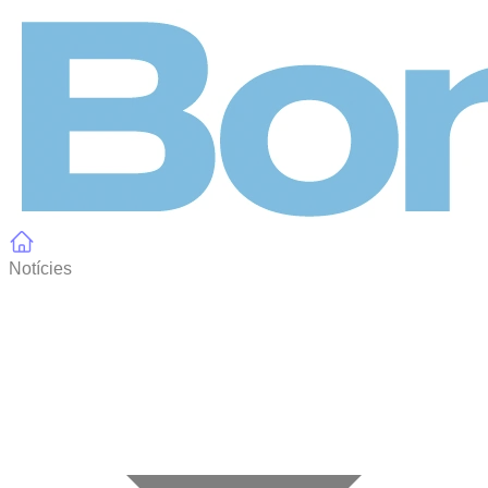
Panell de gestió de galetes
Notícies