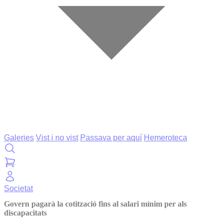
Galeries
Vist i no vist
Passava per aquí
Hemeroteca
Societat
Govern pagarà la cotització fins al salari mínim per als
discapacitats