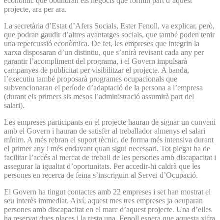
econòmic que obtindran els negocis que formin part d’aquest
projecte, ara per ara.
La secretària d’Estat d’Afers Socials, Ester Fenoll, va explicar, però,
que podran gaudir d’altres avantatges socials, que també poden tenir
una repercussió econòmica. De fet, les empreses que integrin la
xarxa disposaran d’un distintiu, que s’anirà revisant cada any per
garantir l’acompliment del programa, i el Govern impulsarà
campanyes de publicitat per visibilitzar el projecte. A banda,
l’executiu també proposarà programes ocupacionals que
subvencionaran el període d’adaptació de la persona a l’empresa
(durant els primers sis mesos l’administració assumirà part del
salari).
Les empreses participants en el projecte hauran de signar un conveni
amb el Govern i hauran de satisfer al treballador almenys el salari
mínim. A més rebran el suport tècnic, de forma més intensiva durant
el primer any i més endavant quan sigui necessari. Tot plegat ha de
facilitar l’accés al mercat de treball de les persones amb discapacitat i
assegurar la igualtat d’oportunitats. Per accedir-hi caldrà que les
persones en recerca de feina s’inscriguin al Servei d’Ocupació.
El Govern ha tingut contactes amb 22 empreses i set han mostrat el
seu interès immediat. Així, aquest mes tres empreses ja ocuparan
persones amb discapacitat en el marc d’aquest projecte. Una d’elles
ha reservat dues places i la resta una. Fenoll espera que aquesta xifra