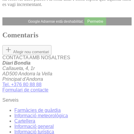
es vagi incrementant.
Permetre
Google Adsense està deshabilitat.
Comentaris
Afegir nou comentari
CONTACTA AMB NOSALTRES
Diari Bondia
Callaueta, 4, 1r
AD500 Andorra la Vella
Principat d'Andorra
Tel. +376 80 88 88
Formulari de contacte
Serveis
Farmàcies de guàrdia
Informació meteorològica
Cartellera
Informació general
Informació turística