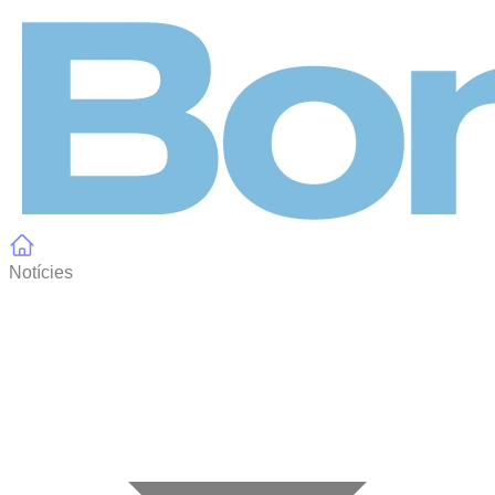
Panell de gestió de galetes
Notícies