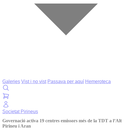
Galeries
Vist i no vist
Passava per aquí
Hemeroteca
Societat
Pirineus
Governació activa 19 centres emissors més de la TDT a l’Alt
Pirineu i Aran