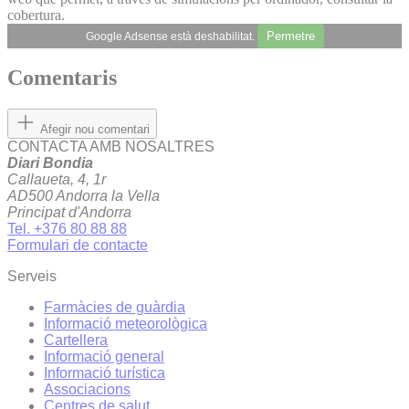
cobertura.
Permetre
Google Adsense està deshabilitat.
Comentaris
Afegir nou comentari
CONTACTA AMB NOSALTRES
Diari Bondia
Callaueta, 4, 1r
AD500 Andorra la Vella
Principat d'Andorra
Tel. +376 80 88 88
Formulari de contacte
Serveis
Farmàcies de guàrdia
Informació meteorològica
Cartellera
Informació general
Informació turística
Associacions
Centres de salut