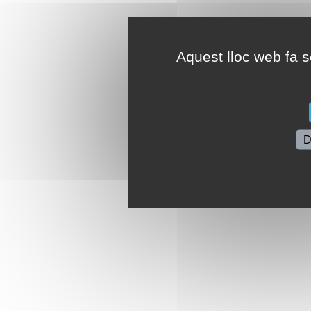
Aquest lloc web fa se
D