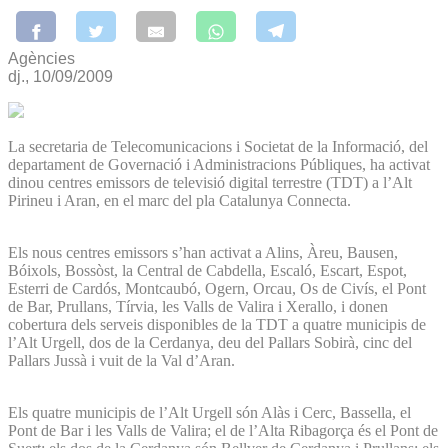
Agències
dj., 10/09/2009
La secretaria de Telecomunicacions i Societat de la Informació, del
departament de Governació i Administracions Públiques, ha activat
dinou centres emissors de televisió digital terrestre (TDT) a l’Alt
Pirineu i Aran, en el marc del pla Catalunya Connecta.
Els nous centres emissors s’han activat a Alins, Àreu, Bausen,
Bóixols, Bossòst, la Central de Cabdella, Escaló, Escart, Espot,
Esterri de Cardós, Montcaubó, Ogern, Orcau, Os de Civís, el Pont
de Bar, Prullans, Tírvia, les Valls de Valira i Xerallo, i donen
cobertura dels serveis disponibles de la TDT a quatre municipis de
l’Alt Urgell, dos de la Cerdanya, deu del Pallars Sobirà, cinc del
Pallars Jussà i vuit de la Val d’Aran.
Els quatre municipis de l’Alt Urgell són Alàs i Cerc, Bassella, el
Pont de Bar i les Valls de Valira; el de l’Alta Ribagorça és el Pont de