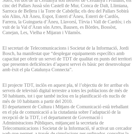
Suert; els dos de la Cerdanya són Bellver de Cerdanya i Prullans; els
cinc del Pallars Jussà són Castell de Mur, Conca de Dalt, Llimiana,
Sarroca de Bellera i la Torre de Cabdella; els deu del Pallars Sobirà
són Alins, Alt Àneu, Espot, Esterri d’Àneu, Esterri de Cardós,
Farrera, la Guingueta d’Àneu, Llavorsí, Tírvia i Vall de Cardós; i els
vuit de la Val d’Aran són Arres, Bausen, es Bòrdes, Bossòst,
Canejan, Les, Vielha e Mijaran i Vilamòs.
El secretari de Telecomunicacions i Societat de la Informació, Jordi
Bosch, ha manifestat que “desplegar equipaments específics amb
capacitat per oferir un servei de TDT de qualitat en punts del territori
que presenten deficiències d’aquest servei és bàsic per desenvolupar
amb èxit el pla Catalunya Connecta”.
El projecte TDT, inclòs en aquest pla, té l’objectiu de fer arribar els
serveis de televisió digital terrestre a totes les poblacions de més de
50 habitants, tot i que també inclou en la planificació els nuclis de
més de 10 habitants a partir del 2010.
El departament de Cultura i Mitjans de Comunicació està treballant
en el pla de comunicació a la ciutadania sobre l’adaptació de la
recepció de la TDT, i el departament de Governació i
Administracions Públiques, mitjançant la secretaria de
Telecomunicacions i Societat de la Informació, té activat un cercador
web que permet, a través de simulacions per ordinador, consultar la