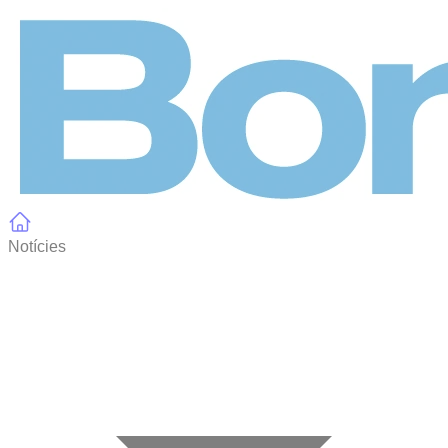
Panell de gestió de galetes
Notícies