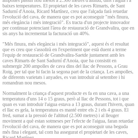
ampolles passin nou mesos a 2.500 metres d'altitud, dins l'aigua i a
baixes temperatures. El propietari de les caves Rimarts, de Sant
Sadurní d'Anoia, Ricard Martínez, creu que l'alçada farà retardar
l'evolució del cava, de manera que es pot aconseguir "més finura,
més elegància i més integració". Es tracta d'un projecte innovador
per continuar potenciant l'àrea de restauració de Grandvalira, que en
sis anys ha incrementat la facturació un 40%.
"Més finura, més elegància i més integració", aquest és el resultat
que es creu que s'assolirà en l'experiment que està duent a terme
l'equip de restauració de Grandvalira-Saetde juntament amb les
caves Rimarts de Sant Sadurní d'Anoia, que ha consistit en
submergir 200 ampolles de cava dins del llac de Pessons, a Grau
Roig, per tal que hi facin la segona part de la criança. Les ampolles,
de diferents varietats i anyades, es van introduir al setembre i hi
romandran nou mesos.
Normalment la criança d'aquest producte es fa en una cava, a una
temperatura d'uns 14 o 15 graus, però al llac de Pessons, tot i que
quan es van introduir l'aigua estava a 13 graus, durant l'hivern, quan
el llac es gela, la temperatura es manté entre els 2 i els 4 graus. El
fred, sumat a la pressió de l'altitud (2.500 metres) i al lleuger
moviment a què estan sotmeses per l'efecte de l'aigua, faran retardar
l'evolució del cava, de manera que es pot aconseguir una beguda
més fina i elegant, tal com ha assegurat el propietari de les caves,
Ricard Martínez.