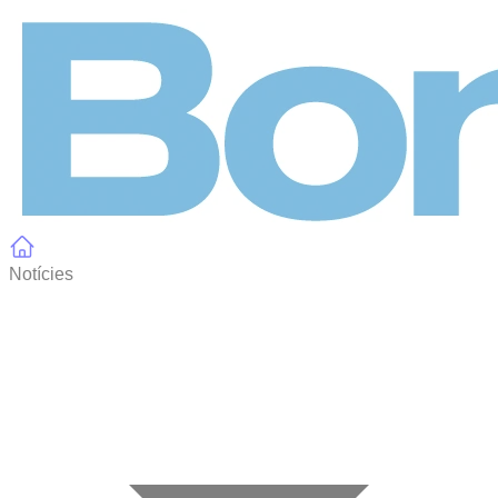
Panell de gestió de galetes
Notícies