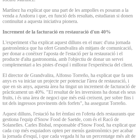
Martínez ha explicat que una part de les ampolles es posaran a la
venda a Andorra i que, en funció dels resultats, estudiaran si donen
continuïtat a aquesta iniciativa pionera.
Increment de la facturació en restauració d'un 40%
L'experiment s'ha explicat aquest dilluns en el marc d'una jornada
gastronòmica que ha ofert Grandvalira als mitjans de comunicació,
per donar a conèixer l'aposta de l'estació per la restauració i el
producte d'alta gastronomia, amb l'objectiu de donar un servei
complementari a les pistes d'esquí i millorar l'experiència del client.
El director de Grandvalira, Alfonso Torreño, ha explicat que fa uns
anys es va iniciar un projecte per potenciar l'àrea de restauració, i
que en sis anys, aquesta àrea ha tingut un increment de facturació de
pràcticament un 40%. "El resultat de les inversions ha donat els seus
fruits, i és una àrea de negoci que més està creixent, per sobre fins i
tot dels ingressos provinents dels forfets", ha assegurat Torreño.
Aquest dilluns, l'estació ha fet èmfasi en l'oferta dels restaurants que
gestiona l'equip d'Snow Food de Saetde, com és el Racó de
Solanelles. Carles Bisbal, responsable d'Snow Food, ha explicat que
cada cop més esquiadors opten per menús gastronòmics per acabar
la jornada d'esquí, i que cada vegada hi ha un percentatge més alt de