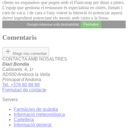
clients no esquiadors que pugen amb el Funicamp per dinar a pistes.
L'equip que gestiona el restaurant és especialista en ostres, fumats i
carn de vaca, i de cara a l'any vinent la intenció és potenciar aquest
darrer ingredient potenciant els menús amb carns a la brasa.
Permetre
Google Adsense està deshabilitat.
Comentaris
Afegir nou comentari
CONTACTA AMB NOSALTRES
Diari Bondia
Callaueta, 4, 1r
AD500 Andorra la Vella
Principat d'Andorra
Tel. +376 80 88 88
Formulari de contacte
Serveis
Farmàcies de guàrdia
Informació meteorològica
Cartellera
Informació general