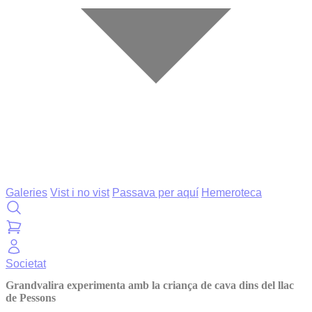
Galeries
Vist i no vist
Passava per aquí
Hemeroteca
Societat
Grandvalira experimenta amb la criança de cava dins del llac
de Pessons