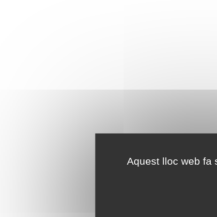
Aquest lloc web fa s