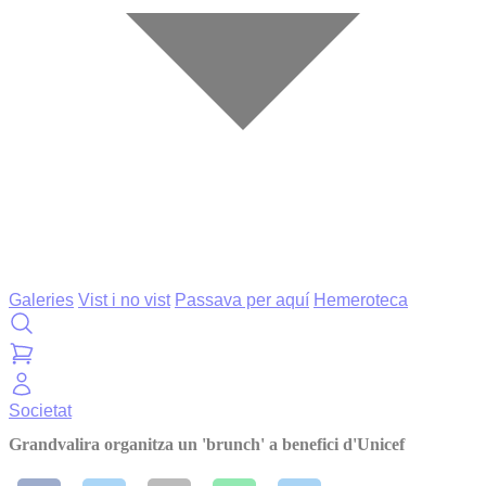
Galeries
Vist i no vist
Passava per aquí
Hemeroteca
Societat
Grandvalira organitza un 'brunch' a benefici d'Unicef