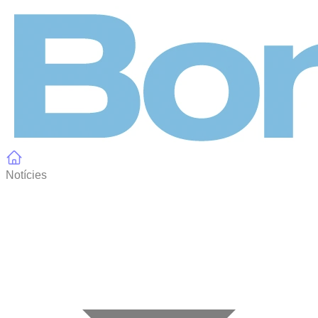
Panell de gestió de galetes
Notícies