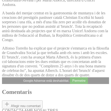
Grandvalira-Nevasa i per Marta Alberch, directora d'Unicef
Andorra.
A banda del menjar centrat en la gastronomia de muntanya i de les
creacions del prestigiós pastisser català Christian Escribà hi haurà
sorpreses i una rifa, a més d'una fila zero per acollir els donatius de
les persones que no podran assistir al 'brunch'. Tota la recaptació
anirà destinada als projectes que té en marxa Unicef Andorra com la
millora de l'educació al Buthan, la República Centreafricana o al
Congo.
Alfonso Torreño ha explicat que el projecte s'emmarca en la filosofia
de Grandvalira Social ja que treballa amb els nens i amb les escoles.
El 'brunch', com ha avançat Marta Alberch, és la primera d'unes
col·laboracions entre les dues entitats que es concretaran amb la
signatura d'un conveni. "Complirem 25 anys i és una bona manera
de celebrar-ho", ha apuntat Alberch. L'horari del 'brunch' d'aquest
dissabte és de dos quarts de dotze a dos quarts de quatre.
Permetre
Google Adsense està deshabilitat.
Comentaris
Afegir nou comentari
CONTACTA AMB NOSALTRES