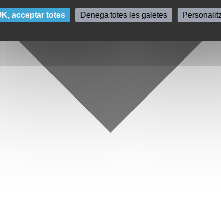
K, acceptar totes
Denega totes les galetes
Personalit