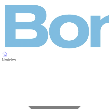
Panell de gestió de galetes
Notícies