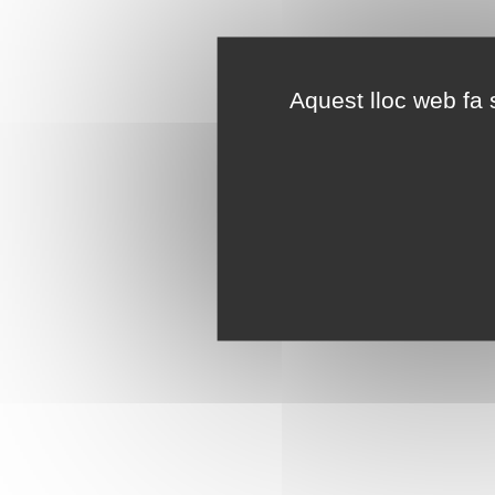
Aquest lloc web fa s