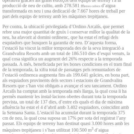
operativa gràcies als grans esforços dels equips de terreny i a la
producció de neu de cultiu, amb 278.581 m
d’aigua
etres cubics
transformada en neu i una dedicació de 7.667 hores de treball per
part dels equips de terreny amb les màquines trepitjaneu.
Per contra, la ubicació privilegiada d’Ordino Arcalís, que permet
rebre una major quantitat de gruix i conservar millor la qualitat de la
neu, ha afavorit al domini ordinenc, que ha estat el refugi dels
esquiadors que busquen la garantia de neu. D’aquesta forma,
l’estació ha viscut la millor temporada des de la seva integració a
Grandvalira Resorts amb un total de 186.510 dies d’esquí venuts, la
qual cosa significa un augment del 26% respecte a la temporada
passada. A més, beneficiada per les bones condicions en el tram final
de la temporada, la xifra total de passatges pels remuntadors de
l’estació ordinenca augmenta fins als 199.641 gràcies, en bona part,
als esquiadors provinents dels sectors i estacions de Grandvalira
Resorts que s’han vist obligats a avançar el seu tancament. Ordino
Arcalís ha comptat amb la temporada més llarga, la qual cosa li ha
permès mantenir les instal·lacions obertes durant tota la temporada
prevista, un total de 137 dies, d’entre els quals el dia de màxima
afluència ha estat el 4 d’abril amb 3.402 esquiadors, coincidint amb
la Setmana Santa. L’estació ha acumulat durant la temporada 375
cm de neu, la qual cosa suposa un 17% per sota del registrat l’any
passat. Els equips de terreny han destinat quasi 3.000 hores amb les
3
màquines trepitjaneu i s’han utilitzat 100.500 m
d’aigua