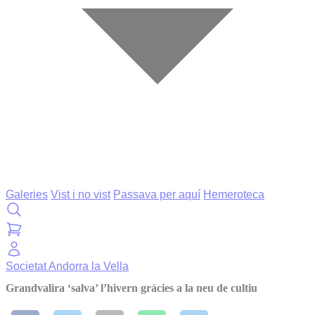
Galeries
Vist i no vist
Passava per aquí
Hemeroteca
Societat
Andorra la Vella
Grandvalira ‘salva’ l’hivern gràcies a la neu de cultiu