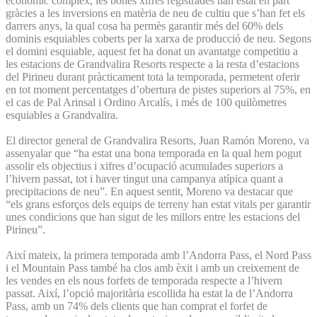
econòmic complex, les bones xifres registrades han estat en part
gràcies a les inversions en matèria de neu de cultiu que s’han fet els
darrers anys, la qual cosa ha permès garantir més del 60% dels
dominis esquiables coberts per la xarxa de producció de neu. Segons
el domini esquiable, aquest fet ha donat un avantatge competitiu a
les estacions de Grandvalira Resorts respecte a la resta d’estacions
del Pirineu durant pràcticament tota la temporada, permetent oferir
en tot moment percentatges d’obertura de pistes superiors al 75%, en
el cas de Pal Arinsal i Ordino Arcalís, i més de 100 quilòmetres
esquiables a Grandvalira.
El director general de Grandvalira Resorts, Juan Ramón Moreno, va
assenyalar que “ha estat una bona temporada en la qual hem pogut
assolir els objectius i xifres d’ocupació acumulades superiors a
l’hivern passat, tot i haver tingut una campanya atípica quant a
precipitacions de neu”. En aquest sentit, Moreno va destacar que
“els grans esforços dels equips de terreny han estat vitals per garantir
unes condicions que han sigut de les millors entre les estacions del
Pirineu”.
Així mateix, la primera temporada amb l’Andorra Pass, el Nord Pass
i el Mountain Pass també ha clos amb èxit i amb un creixement de
les vendes en els nous forfets de temporada respecte a l’hivern
passat. Així, l’opció majoritària escollida ha estat la de l’Andorra
Pass, amb un 74% dels clients que han comprat el forfet de