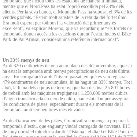
temporada que inclou totes les estacions de manera il·limitada,
mentre que el Nord Pass ha estat l’opció escollida pel 23% dels
clients. Per la seva banda, el Mountain Pass ha suposat el 3% de les
vendes globals. “Estem molt satisfets de la rebuda del forfet únic.
Era molt esperat per tothom i la valoració del primer any és
excel·lent”, va explicar Moreno, que va recordar que “els forfets de
temporada donen accés a les estacions durant l’estiu, inclòs el Bike
Park de Pal Arinsal, considerat una referència internacional”.
Un 33% menys de neu
Amb 320 centímetres de neu acumulada des del novembre, aquesta
ha estat la temporada amb menys precipitacions de neu dels últims
anys. En comparació amb l’hivern passat, en què es van registrar
479 centímetres de neu acumulats, hi ha hagut un 33% menys. Tot i
això, la feina dels equips de terreny, que han destinat 25.891 hores
de treball amb les màquines trepitjaneu i 1.250.000 metres cúbics
d’aigua transformada en neu de cultiu, han estat clau per assegurar
les condicions de pistes, especialment durant els moments de la
temporada amb temperatures més elevades.
Amb el tancament de les pistes, Grandvalira comença a preparar la
temporada d’estiu, que enguany vindrà carregada de novetats. El 3
de juny obrirà el mirador solar de Tristaina i el dia 9 el Bike Park de