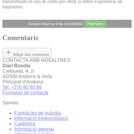
transformada en neu de cultiu per oferir la millor experiència als
esquiadors.
Permetre
Google Adsense està deshabilitat.
Comentaris
Afegir nou comentari
CONTACTA AMB NOSALTRES
Diari Bondia
Callaueta, 4, 1r
AD500 Andorra la Vella
Principat d'Andorra
Tel. +376 80 88 88
Formulari de contacte
Serveis
Farmàcies de guàrdia
Informació meteorològica
Cartellera
Informació general