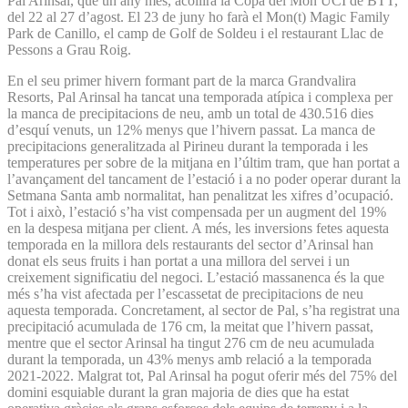
Pal Arinsal, que un any més, acollirà la Copa del Món UCI de BTT,
del 22 al 27 d’agost. El 23 de juny ho farà el Mon(t) Magic Family
Park de Canillo, el camp de Golf de Soldeu i el restaurant Llac de
Pessons a Grau Roig.
En el seu primer hivern formant part de la marca Grandvalira
Resorts, Pal Arinsal ha tancat una temporada atípica i complexa per
la manca de precipitacions de neu, amb un total de 430.516 dies
d’esquí venuts, un 12% menys que l’hivern passat. La manca de
precipitacions generalitzada al Pirineu durant la temporada i les
temperatures per sobre de la mitjana en l’últim tram, que han portat a
l’avançament del tancament de l’estació i a no poder operar durant la
Setmana Santa amb normalitat, han penalitzat les xifres d’ocupació.
Tot i això, l’estació s’ha vist compensada per un augment del 19%
en la despesa mitjana per client. A més, les inversions fetes aquesta
temporada en la millora dels restaurants del sector d’Arinsal han
donat els seus fruits i han portat a una millora del servei i un
creixement significatiu del negoci. L’estació massanenca és la que
més s’ha vist afectada per l’escassetat de precipitacions de neu
aquesta temporada. Concretament, al sector de Pal, s’ha registrat una
precipitació acumulada de 176 cm, la meitat que l’hivern passat,
mentre que el sector Arinsal ha tingut 276 cm de neu acumulada
durant la temporada, un 43% menys amb relació a la temporada
2021-2022. Malgrat tot, Pal Arinsal ha pogut oferir més del 75% del
domini esquiable durant la gran majoria de dies que ha estat