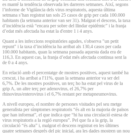
es manté la tendència observada les darreres setmanes. Així, segons
l’informe de Vigilància dels virus respiratoris, aquesta última
setmana s’han registrat tan sols 25 casos de grip per cada 100.000
habitants (la setmana anterior van ser 31). Malgrat el descens, la taxa
d’incidència està “encara per sobre del llindar epidèmic” i la franja
d’edat més afectada ha estat la d'entre 1 i 4 anys.
Quant a les infeccions respiratòries agudes, s'observa "un petit
repunt" i la taxa d’incidència ha arribat als 130,4 casos per cada
100.000 habitants, quan la setmana passada aquesta dada era de
116,3. En aquest cas, la franja d’edat més afectada continua sent la
de 0 a 4 anys.
En relació amb el percentatge de mostres positives, aquest també ha
crescut, i ha arribat a l'11%, quan la setmana anterior va ser del
6,7%. De les mostres positives, un terç ho ha estat pel virus de la
grip A, un altre terç per adenovirus, el 26,7% per
rhinovirus/enterovirus i el 6,7% restant per metapneumovirus.
A nivell europeu, el nombre de persones visitades pel seu metge
generalista per símptomes respiratoris “és alt en la majoria de països
que han informat”, el que indica que “hi ha una circulació estesa de
virus respiratoris a la regió europea”. Pel que fa a la grip, la
circulació “és alta” i, malgrat el descens registrat en les últimes
quatre setmanes després del pic inicial, ara les dades mostren un nou