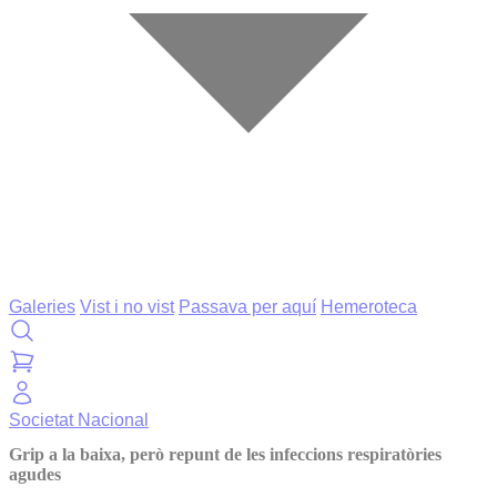
Galeries
Vist i no vist
Passava per aquí
Hemeroteca
Societat
Nacional
Grip a la baixa, però repunt de les infeccions respiratòries
agudes