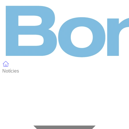
Panell de gestió de galetes
Notícies