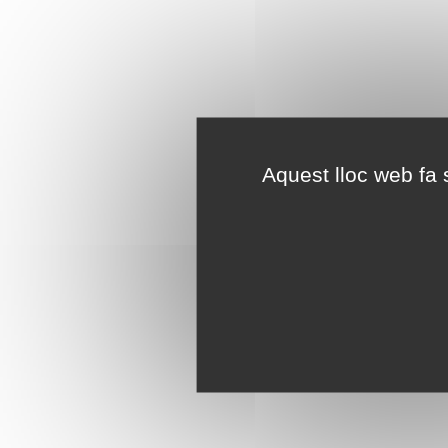
Aquest lloc web fa s