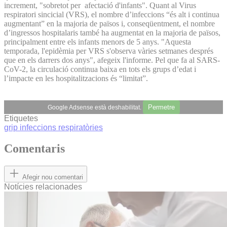
increment, "sobretot per afectació d'infants". Quant al Virus
respiratori sincicial (VRS), el nombre d’infeccions “és alt i continua
augmentant” en la majoria de països i, conseqüentment, el nombre
d’ingressos hospitalaris també ha augmentat en la majoria de països,
principalment entre els infants menors de 5 anys. "Aquesta
temporada, l'epidèmia per VRS s'observa vàries setmanes després
que en els darrers dos anys", afegeix l'informe. Pel que fa al SARS-
CoV-2, la circulació continua baixa en tots els grups d’edat i
l’impacte en les hospitalitzacions és “limitat”.
Permetre
Google Adsense està deshabilitat.
Etiquetes
grip
infeccions respiratòries
Comentaris
Afegir nou comentari
Notícies relacionades