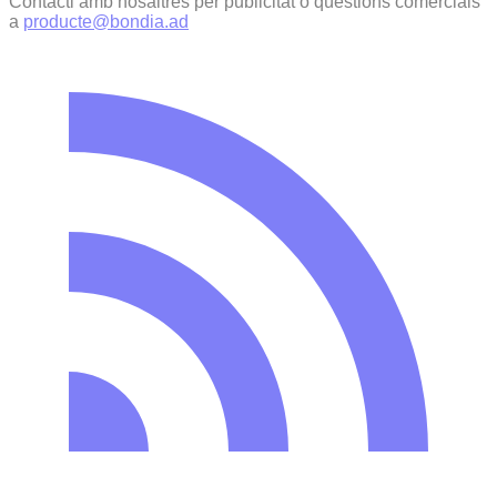
Contacti amb nosaltres per publicitat o qüestions comercials
a
producte@bondia.ad