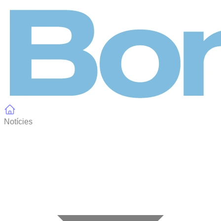
Panell de gestió de galetes
Notícies