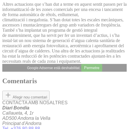
Altres actuacions que s’han dut a terme en aquest sentit passen per la
informatització de les zones comercials per una encesa i tancament
de forma automàtica de rètols, enllumenat,
climatització i megafonia. S’han dotat totes les escales mecàniques,
ascensors i muntacàrregues del grup amb variadors de freqüència.
També s’ha implantat un programa de gestió integral
de manteniment, que ha servit per fer un inventari d’actius, i s’ha
instal·lat un nou sistema de generació d’aigua calenta sanitària de
restauració amb energia fotovoltaica, aerotèrmica i aprofitament del
circuit d’aigua de calderes. Una altra de les actuacions ja realitzades
ha estat la reducció de les potències contractades ajustant-les a les
necessitats reals de cada zona i equipament.
Permetre
Google Adsense està deshabilitat.
Comentaris
Afegir nou comentari
CONTACTA AMB NOSALTRES
Diari Bondia
Callaueta, 4, 1r
AD500 Andorra la Vella
Principat d'Andorra
Tel. +376 80 88 88