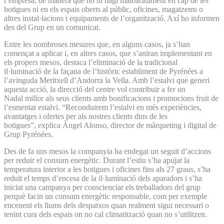
l’empresa, de manera que no hi hagi malbaratament en cap de les
botigues ni en els espais oberts al públic, oficines, magatzems o
altres instal·lacions i equipaments de l’organització. Axí ho informen
des del Grup en un comunicat.
Entre les nombroses mesures que, en alguns casos, ja s’han
començat a aplicar i, en altres casos, que s’aniran implementant en
els propers mesos, destaca l’eliminació de la tradicional
il·luminació de la façana de l’històric establiment de Pyrénées a
l’avinguda Meritxell d’Andorra la Vella. Amb l’estalvi que generi
aquesta acció, la direcció del centre vol contribuir a fer un
Nadal millor als seus clients amb bonificacions i promocions fruit de
l’esmentat estalvi. “Reconduirem l’estalvi en més experiències,
avantatges i ofertes per als nostres clients dins de les
botigues”, explica Àngel Alonso, director de màrqueting i digital de
Grup Pyrénées.
Des de fa uns mesos la companyia ha endegat un seguit d’accions
per reduir el consum energètic. Durant l’estiu s’ha apujat la
temperatura interior a les botigues i oficines fins als 27 graus, s’ha
reduït el temps d’encesa de la il·luminació dels aparadors i s’ha
iniciat una campanya per conscienciar els treballadors del grup
perquè facin un consum energètic responsable, com per exemple
encenent els llums dels despatxos quan realment sigui necessari o
tenint cura dels espais on no cal climatització quan no s’utilitzen.