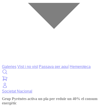
Galeries
Vist i no vist
Passava per aquí
Hemeroteca
Societat
Nacional
Grup Pyrénées activa un pla per reduir un 40% el consum
energètic