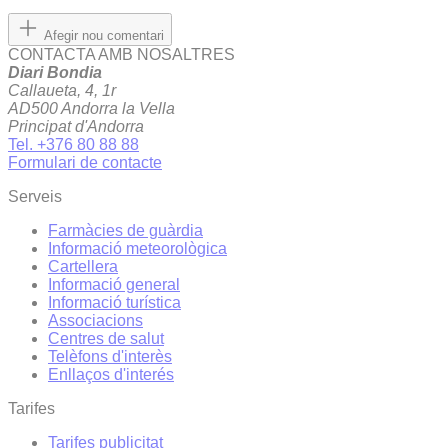
Afegir nou comentari
CONTACTA AMB NOSALTRES
Diari Bondia
Callaueta, 4, 1r
AD500 Andorra la Vella
Principat d'Andorra
Tel. +376 80 88 88
Formulari de contacte
Serveis
Farmàcies de guàrdia
Informació meteorològica
Cartellera
Informació general
Informació turística
Associacions
Centres de salut
Telèfons d'interès
Enllaços d'interés
Tarifes
Tarifes publicitat