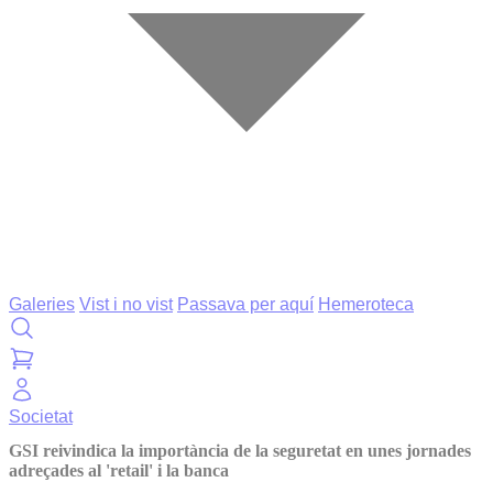
Galeries
Vist i no vist
Passava per aquí
Hemeroteca
Societat
GSI reivindica la importància de la seguretat en unes jornades
adreçades al 'retail' i la banca