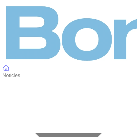
Panell de gestió de galetes
Notícies