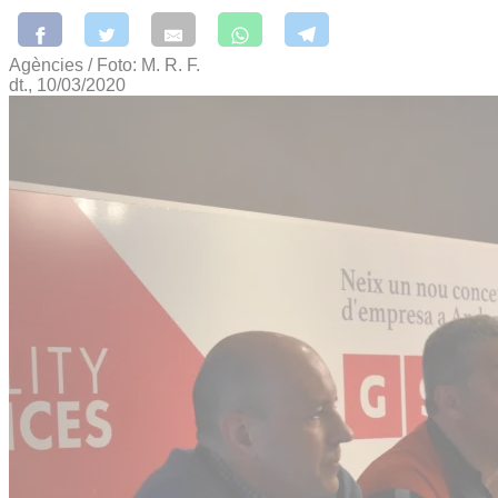
Agències / Foto: M. R. F.
dt., 10/03/2020