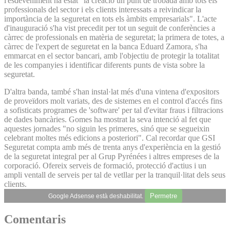
l'esdeveniment ha estat "la creació un punt de trobada amb tots els
professionals del sector i els clients interessats a reivindicar la
importància de la seguretat en tots els àmbits empresarials". L'acte
d'inauguració s'ha vist precedit per tot un seguit de conferències a
càrrec de professionals en matèria de seguretat; la primera de totes, a
càrrec de l'expert de seguretat en la banca Eduard Zamora, s'ha
emmarcat en el sector bancari, amb l'objectiu de protegir la totalitat
de les companyies i identificar diferents punts de vista sobre la
seguretat.
D'altra banda, també s'han instal·lat més d'una vintena d'expositors
de proveïdors molt variats, des de sistemes en el control d'accés fins
a sofisticats programes de 'software' per tal d'evitar fraus i filtracions
de dades bancàries. Gomes ha mostrat la seva intenció al fet que
aquestes jornades "no siguin les primeres, sinó que se segueixin
celebrant moltes més edicions a posteriori". Cal recordar que GSI
Seguretat compta amb més de trenta anys d'experiència en la gestió
de la seguretat integral per al Grup Pyrénées i altres empreses de la
corporació. Ofereix serveis de formació, protecció d'actius i un
ampli ventall de serveis per tal de vetllar per la tranquil·litat dels seus
clients.
Permetre
Google Adsense està deshabilitat.
Comentaris