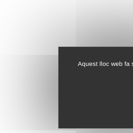
Aquest lloc web fa s