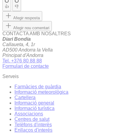
👍
👎
Afegir resposta
Afegir nou comentari
CONTACTA AMB NOSALTRES
Diari Bondia
Callaueta, 4, 1r
AD500 Andorra la Vella
Principat d'Andorra
Tel. +376 80 88 88
Formulari de contacte
Serveis
Farmàcies de guàrdia
Informació meteorològica
Cartellera
Informació general
Informació turística
Associacions
Centres de salut
Telèfons d'interès
Enllaços d'interés