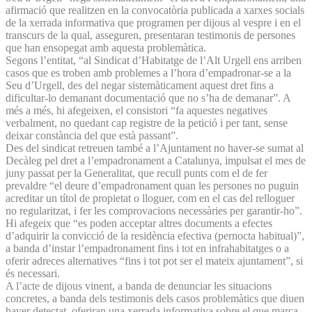
afirmació que realitzen en la convocatòria publicada a xarxes socials
de la xerrada informativa que programen per dijous al vespre i en el
transcurs de la qual, asseguren, presentaran testimonis de persones
que han ensopegat amb aquesta problemàtica.
Segons l’entitat, “al Sindicat d’Habitatge de l’Alt Urgell ens arriben
casos que es troben amb problemes a l’hora d’empadronar-se a la
Seu d’Urgell, des del negar sistemàticament aquest dret fins a
dificultar-lo demanant documentació que no s’ha de demanar”. A
més a més, hi afegeixen, el consistori “fa aquestes negatives
verbalment, no quedant cap registre de la petició i per tant, sense
deixar constància del que està passant”.
Des del sindicat retreuen també a l’Ajuntament no haver-se sumat al
Decàleg pel dret a l’empadronament a Catalunya, impulsat el mes de
juny passat per la Generalitat, que recull punts com el de fer
prevaldre “el deure d’empadronament quan les persones no puguin
acreditar un títol de propietat o lloguer, com en el cas del relloguer
no regularitzat, i fer les comprovacions necessàries per garantir-ho”.
Hi afegeix que “es poden acceptar altres documents a efectes
d’adquirir la convicció de la residència efectiva (pernocta habitual)”,
a banda d’instar l’empadronament fins i tot en infrahabitatges o a
oferir adreces alternatives “fins i tot pot ser el mateix ajuntament”, si
és necessari.
A l’acte de dijous vinent, a banda de denunciar les situacions
concretes, a banda dels testimonis dels casos problemàtics que diuen
haver detectat, oferiran una xerrada informativa sobre el que marca