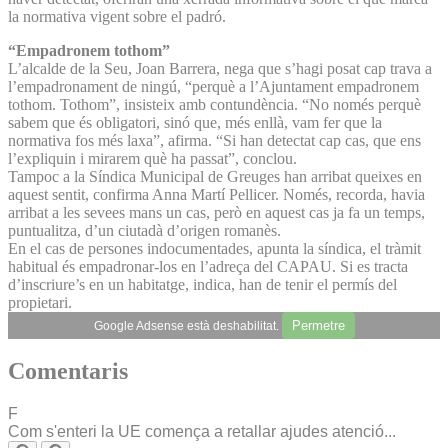
la normativa vigent sobre el padró.
“Empadronem tothom”
L’alcalde de la Seu, Joan Barrera, nega que s’hagi posat cap trava a
l’empadronament de ningú, “perquè a l’Ajuntament empadronem
tothom. Tothom”, insisteix amb contundència. “No només perquè
sabem que és obligatori, sinó que, més enllà, vam fer que la
normativa fos més laxa”, afirma. “Si han detectat cap cas, que ens
l’expliquin i mirarem què ha passat”, conclou.
Tampoc a la Síndica Municipal de Greuges han arribat queixes en
aquest sentit, confirma Anna Martí Pellicer. Només, recorda, havia
arribat a les sevees mans un cas, però en aquest cas ja fa un temps,
puntualitza, d’un ciutadà d’origen romanès.
En el cas de persones indocumentades, apunta la síndica, el tràmit
habitual és empadronar-los en l’adreça del CAPAU. Si es tracta
d’inscriure’s en un habitatge, indica, han de tenir el permís del
propietari.
Permetre
Google Adsense està deshabilitat.
Comentaris
F
Com s'enteri la UE comença a retallar ajudes atenció...