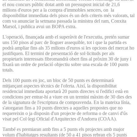
el nou concurs públic dotat amb un pressupost inicial de 21,6
milions d'euros per a la compra d'immobles sencers, on la
disponibilitat immediata dels pisos és un dels criteris més valorats, tal
com va anunciar la setmana passada la ministra del ram, Conxita
Marsol, i publica avui un BOPA extra.
L'operació, finançada amb el superàvit de l'executiu, pretén sumar
uns 150 pisos al parc de lloguer assequible, tot i que la partida es
podrà ampliar fins als 35 milions d'euros si les opcions del mercat ho
justifiquen. El termini de presentació de sol·licituds per als
propietaris interessats fibromandrà obert fins al pròxim 30 de juny i
fixarà un ordre de prelació objectiu sobre una escala de 100 punts
totals.
Dels 100 punts en joc, un bloc de 50 punts es determinarà
mitjançant aspectes tècnics de l'oferta. Així, la disponibilitat
residencial immediata aportarà 20 punts directes si l'edifici està en
condicions per entrar-hi a viure en un termini màxim de 30 dies des
de la signatura de l'escriptura de compravenda. En la mateixa línia,
s'atorgaran fins a 10 punts directes a aquelles propostes que no
requereixin o ja disposin d'un projecte de reforma o de canvi d'ús
visat pel Col·legi Oficial d'Arquitectes d'Andorra (COAA).
També es premiaran amb fins a 5 punts els projectes amb major
volum d'habitatges resultants (de 50 a 41 pisos rebran els 5 punts