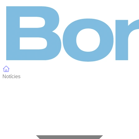
Panell de gestió de galetes
Notícies