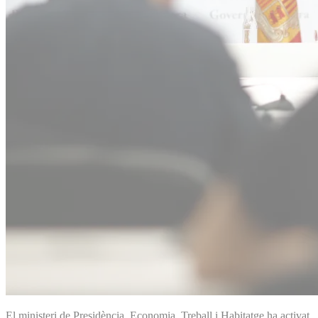
El ministeri de Presidència, Economia, Treball i Habitatge ha activat