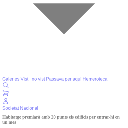
Galeries
Vist i no vist
Passava per aquí
Hemeroteca
Societat
Nacional
Habitatge premiarà amb 20 punts els edificis per entrar-hi en
un mes