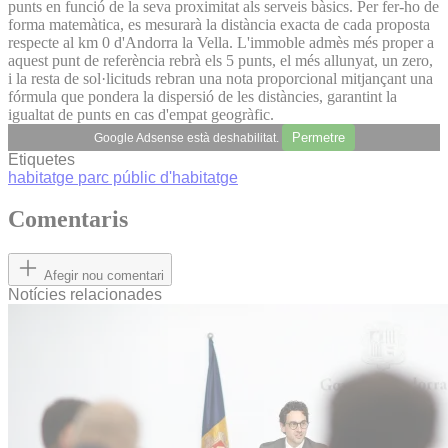
punts en funció de la seva proximitat als serveis bàsics. Per fer-ho de
forma matemàtica, es mesurarà la distància exacta de cada proposta
respecte al km 0 d'Andorra la Vella. L'immoble admès més proper a
aquest punt de referència rebrà els 5 punts, el més allunyat, un zero,
i la resta de sol·licituds rebran una nota proporcional mitjançant una
fórmula que pondera la dispersió de les distàncies, garantint la
igualtat de punts en cas d'empat geogràfic.
Permetre
Google Adsense està deshabilitat.
Etiquetes
habitatge
parc públic d'habitatge
Comentaris
Afegir nou comentari
Notícies relacionades