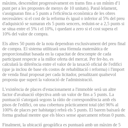
màxims, descendint progressivament en trams fins a un mínim d'1
punt per a les propostes de menys de 10 unitats). Paral·lelament,
s'assignaran fins a 5 punts a l'eficiència econòmica de les obres
necessàries: si el cost de la reforma és igual o inferior al 5% del preu
d'adquisició se sumaran els 5 punts sencers, reduint-se a 2,5 punts si
se situa entre el 5% i el 10%, i quedant a zero si el cost supera el
10% del valor de compra.
Els altres 50 punts de la nota dependran exclusivament del preu final
de compra. El sistema utilitzarà una fórmula matemàtica de
proporcionalitat basada en la capacitat de descompte de cada
participant respecte a la millor oferta del mercat. Per fer-ho, es
calcularà la diferència entre el valor de la taxació oficial de l'edifici
(que ja inclou de base els costos de rehabilitació i reforma) i l'import
de venda final proposat per cada licitador, penalitzant qualsevol
proposta que superi la valoració de l'administració.
L'existència de places d'estacionament a l'immoble serà un altre
factor d'avaluació objectiva amb un valor de fins a 5 punts. La
puntuació s'atorgarà segons la ràtio de correspondència amb els
pisos de l'edifici, on una cobertura pràcticament total (del 96% al
100% de places per habitatge) rebrà els 5 punts. El barem baixarà de
forma gradual mentre que els blocs sense aparcament rebran 0 punts.
Finalment, la ubicació geogràfica es puntuarà amb un màxim de 5