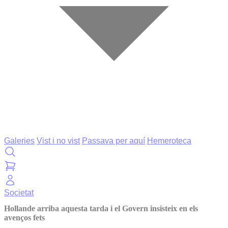
Galeries
Vist i no vist
Passava per aquí
Hemeroteca
Societat
Hollande arriba aquesta tarda i el Govern insisteix en els
avenços fets