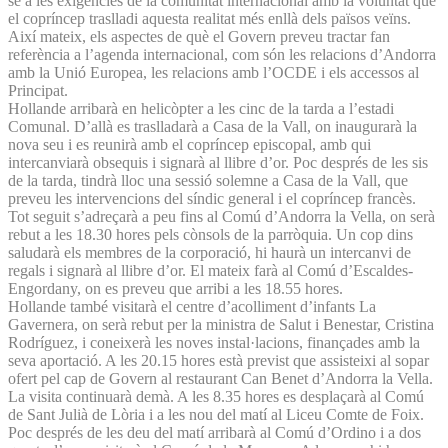
se a les exigències de la comunitat internacional amb la voluntat que
el copríncep traslladi aquesta realitat més enllà dels països veïns.
Així mateix, els aspectes de què el Govern preveu tractar fan
referència a l’agenda internacional, com són les relacions d’Andorra
amb la Unió Europea, les relacions amb l’OCDE i els accessos al
Principat.
Hollande arribarà en helicòpter a les cinc de la tarda a l’estadi
Comunal. D’allà es traslladarà a Casa de la Vall, on inaugurarà la
nova seu i es reunirà amb el copríncep episcopal, amb qui
intercanviarà obsequis i signarà al llibre d’or. Poc després de les sis
de la tarda, tindrà lloc una sessió solemne a Casa de la Vall, que
preveu les intervencions del síndic general i el copríncep francès.
Tot seguit s’adreçarà a peu fins al Comú d’Andorra la Vella, on serà
rebut a les 18.30 hores pels cònsols de la parròquia. Un cop dins
saludarà els membres de la corporació, hi haurà un intercanvi de
regals i signarà al llibre d’or. El mateix farà al Comú d’Escaldes-
Engordany, on es preveu que arribi a les 18.55 hores.
Hollande també visitarà el centre d’acolliment d’infants La
Gavernera, on serà rebut per la ministra de Salut i Benestar, Cristina
Rodríguez, i coneixerà les noves instal·lacions, finançades amb la
seva aportació. A les 20.15 hores està previst que assisteixi al sopar
ofert pel cap de Govern al restaurant Can Benet d’Andorra la Vella.
La visita continuarà demà. A les 8.35 hores es desplaçarà al Comú
de Sant Julià de Lòria i a les nou del matí al Liceu Comte de Foix.
Poc després de les deu del matí arribarà al Comú d’Ordino i a dos