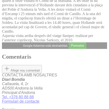
quarts d’onze visitarà el Comú de la Massana. A les onze hi ha
prevista la intervenció d’Hollande davant dels ciutadans a la plaça
del Poble d’An­dorra la Vella. A les dotze visitarà el Comú
d’Encamp i 25 minuts més tard el Comú de Canillo. A la una del
migdia, el copríncep francès oferirà un dinar a l’Hermitage de
Soldeu. La visita finalitzarà a les 14.40 hores, quan Hollande serà
acomiadat pel cap de Govern, el síndic general i el cònsol major de
Canillo.
Aquesta visita arriba després del viatge llampec realitzat per
l’anterior copríncep, Nicolas Sarkozy, el 2010.
Permetre
Google Adsense està deshabilitat.
Comentaris
Afegir nou comentari
CONTACTA AMB NOSALTRES
Diari Bondia
Callaueta, 4, 1r
AD500 Andorra la Vella
Principat d'Andorra
Tel. +376 80 88 88
Formulari de contacte