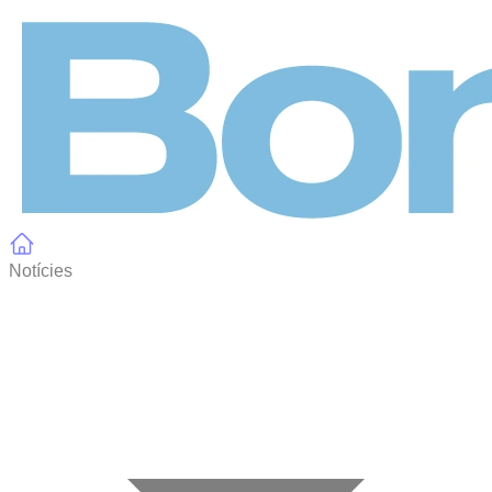
Panell de gestió de galetes
Notícies