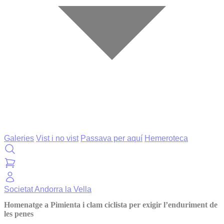
Galeries
Vist i no vist
Passava per aquí
Hemeroteca
Societat
Andorra la Vella
Homenatge a Pimienta i clam ciclista per exigir l’enduriment de
les penes