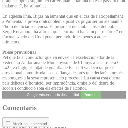
d’aquest tipus estiguin pel carrer quan la família ho està passant molt
malament”, ha subratllat.
En aquesta línia, Bigas ha lamentat que en el cas de l’atropellament
a Pimienta, la prova d’alcoholèmia positiva pugui ser un atenuant a
l’hora de dictar sentència. El president del club ciclista del poble,
Sergi Rocamora, ha afirmat que “encara hi ha camí per recórrer” en
l’actualització del Codi penal per endurir les penes a aquests
infractors.
Presó provisional
Pel que fa al conductor que va envestir l’exseleccionador de la
Federació Andorrana de Muntanyisme de 61 anys a la carretera C-
242 i va fugir, el Jutjat de guàrdia de Falset li va decretar presó
provisional comunicada i sense fiança després que declarés i només
respongués a la seva representació processal. La causa està oberta
pels delictes d’homicidi per imprudència, omissió del deure de
socors i conducció sota els efectes de l’alcohol.
Permetre
Google Adsense està deshabilitat.
Comentaris
Afegir nou comentari