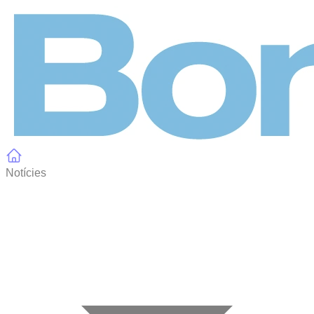
Panell de gestió de galetes
Notícies