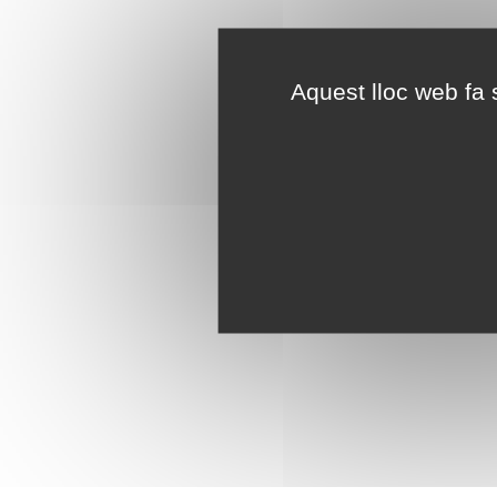
Aquest lloc web fa s