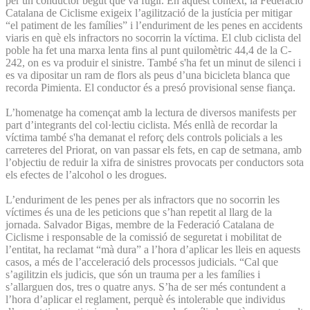
per un conductor begut que va fugir. En aquest context, la Federació
Catalana de Ciclisme exigeix l’agilització de la justícia per mitigar
“el patiment de les famílies” i l’enduriment de les penes en accidents
viaris en què els infractors no socorrin la víctima. El club ciclista del
poble ha fet una marxa lenta fins al punt quilomètric 44,4 de la C-
242, on es va produir el sinistre. També s'ha fet un minut de silenci i
es va dipositar un ram de flors als peus d’una bicicleta blanca que
recorda Pimienta. El conductor és a presó provisional sense fiança.
L’homenatge ha començat amb la lectura de diversos manifests per
part d’integrants del col·lectiu ciclista. Més enllà de recordar la
víctima també s'ha demanat el reforç dels controls policials a les
carreteres del Priorat, on van passar els fets, en cap de setmana, amb
l’objectiu de reduir la xifra de sinistres provocats per conductors sota
els efectes de l’alcohol o les drogues.
L’enduriment de les penes per als infractors que no socorrin les
víctimes és una de les peticions que s’han repetit al llarg de la
jornada. Salvador Bigas, membre de la Federació Catalana de
Ciclisme i responsable de la comissió de seguretat i mobilitat de
l’entitat, ha reclamat “mà dura” a l’hora d’aplicar les lleis en aquests
casos, a més de l’acceleració dels processos judicials. “Cal que
s’agilitzin els judicis, que són un trauma per a les famílies i
s’allarguen dos, tres o quatre anys. S’ha de ser més contundent a
l’hora d’aplicar el reglament, perquè és intolerable que individus