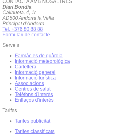
CONTACTA AMB NOSALTRES
Diari Bondia
Callaueta, 4, 1r
AD500 Andorra la Vella
Principat d'Andorra
Tel. +376 80 88 88
Formulari de contacte
Serveis
Farmàcies de guàrdia
Informació meteorològica
Cartellera
Informació general
Informació turística
Associacions
Centres de salut
Telèfons d'interès
Enllaços d'interés
Tarifes
Tarifes publicitat
Tarifes classificats