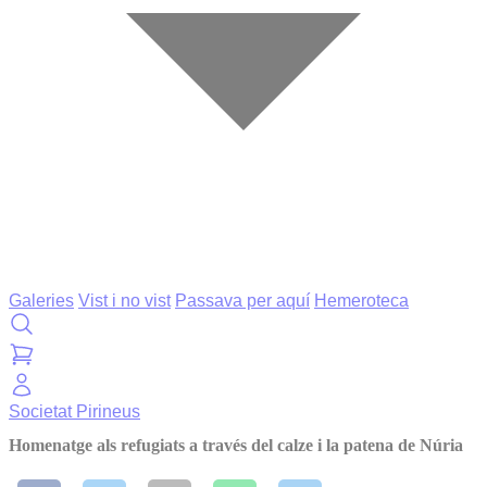
Galeries
Vist i no vist
Passava per aquí
Hemeroteca
Societat
Pirineus
Homenatge als refugiats a través del calze i la patena de Núria