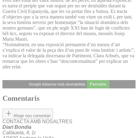
Però més enllà del valor històric de les peces, en aquesta exposició
es narra el periple que van seguir per no ser destruïdes durant la
Guerra Civil Espanyola, que les va portar fins a Suïssa. Es tracta
d’objectes que a la seva manera també van viure un exili i, per tant,
la seva història serveix per homenatjar “la situació dramàtica dels
nostres germans”, que en ple segle XXI han de fugir de conflictes
bèl·lics, segons va exposar el director del museu, mossèn Josep
Maria Mauri.
“Normalment, en una exposició permanent d’un museu d’art
s’explica el valor de la peça des d’un punt de vista històric i artístic”,
va indicar la delegada diocesana de Patrimoni, Clara Arbués, que va
remarcar que les obres s’han “descontextualitzat” per explicar un
altre relat.
Permetre
Google Adsense està deshabilitat.
Comentaris
Afegir nou comentari
CONTACTA AMB NOSALTRES
Diari Bondia
Callaueta, 4, 1r