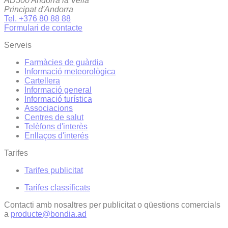
AD500 Andorra la Vella
Principat d'Andorra
Tel. +376 80 88 88
Formulari de contacte
Serveis
Farmàcies de guàrdia
Informació meteorològica
Cartellera
Informació general
Informació turística
Associacions
Centres de salut
Telèfons d'interès
Enllaços d'interés
Tarifes
Tarifes publicitat
Tarifes classificats
Contacti amb nosaltres per publicitat o qüestions comercials
a
producte@bondia.ad