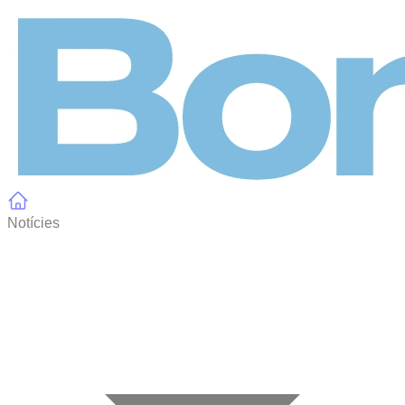
Panell de gestió de galetes
Notícies