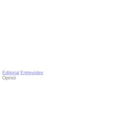
Editorial
Entrevistes
Opinió