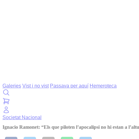
Galeries
Vist i no vist
Passava per aquí
Hemeroteca
Societat
Nacional
Ignacio Ramonet: “Els que piloten l’apocalipsi no hi estan a l’altur