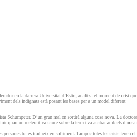
dor en la darrera Universitat d’Estiu, analitza el moment de crisi que co
iment dels indignats està posant les bases per a un model diferent.
ista Schumpeter. D’un gran mal en sortirà alguna cosa nova. La doctora C
uir quan un meteorit va caure sobre la terra i va acabar amb els dinosa
persones tot es tradueix en sofriment. Tampoc totes les crisis tenen el ma