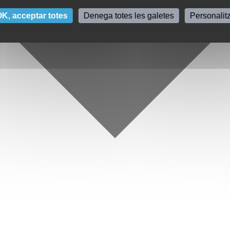
K, acceptar totes
Denega totes les galetes
Personalit