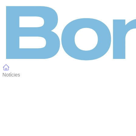
Panell de gestió de galetes
Notícies