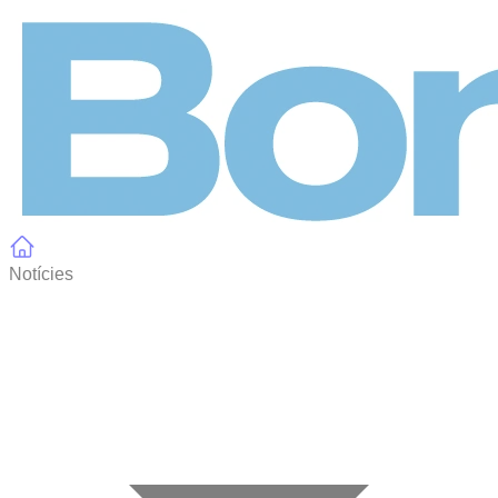
Panell de gestió de galetes
Notícies