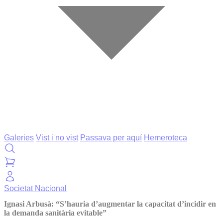
Galeries
Vist i no vist
Passava per aquí
Hemeroteca
Societat
Nacional
Ignasi Arbusà: “S’hauria d’augmentar la capacitat d’incidir en
la demanda sanitària evitable”