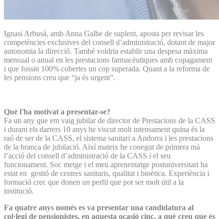
Ignasi Arbusà, amb Anna Galbe de suplent, aposta per revisar les
competències exclusives del consell d’administració, dotant de major
autonomia la direcció. També voldria establir una despesa màxima
mensual o anual en les prestacions farmacèutiques amb copagament
i que fossin 100% cobertes un cop superada. Quant a la reforma de
les pensions creu que “ja és urgent”.
Què l'ha motivat a presentar-se?
Fa un any que em vaig jubilar de director de Prestacions de la CASS
i durant els darrers 10 anys he viscut molt intensament quina és la
raó de ser de la CASS, el sistema sanitari a Andorra i les prestacions
de la branca de jubilació. Així mateix he conegut de primera mà
l’acció del consell d’administració de la CASS i el seu
funcionament. Soc metge i el meu aprenentatge postuniversitari ha
estat en gestió de centres sanitaris, qualitat i bioètica. Experiència i
formació crec que donen un perfil que pot ser molt útil a la
institució.
Fa quatre anys només es va presentar una candidatura al
col·legi de pensionistes, en aquesta ocasió cinc, a què creu que és