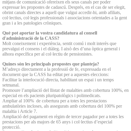
mitjans de comunicació ofereixen els seus canals per poder
expressar les propostes de cadascú. Després, en el cas de ser elegit,
obrint canals directes a aquell que vulgui accedir-hi, amb afiliats,
col·lectius, col·legis professionals i associacions orientades a la gent
gran i a les patologies cròniques.
Què pot aportar la vostra candidatura al consell
d'administració de la CASS?
Molt coneixement i experiència, sentit comú i molt interès que
prevalgui el consens i el diàleg. I això des d’una òptica general i
alhora específica per al col·lectiu de pensionistes.
Quines són les principals propostes que planteja?
M’adreço directament a la professió de fe, expressada en el
document que la CASS ha editat per a aquestes eleccions:
Facilitar la interlocució directa, habilitant un espai i un temps
setmanal.
Promoure l’ampliació del llistat de malalties amb cobertura 100%, en
especial en els pacients pluripatològics i polimedicats.
Ampliar al 100% de cobertura per a totes les prestacions
ambulatòries incloses, als assegurats amb cobertura del 100% per
malaltia i Article 7.
Ampliació del pagament en règim de tercer pagador per a totes les
prestacions per als majors de 65 anys i col·lectius d’especial
protecció.