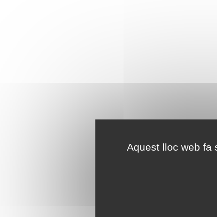
Aquest lloc web fa s