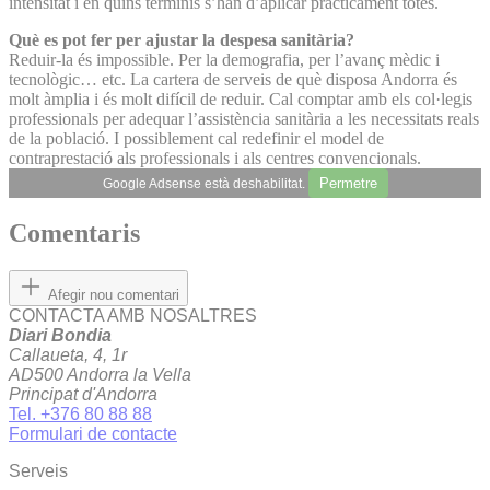
intensitat i en quins terminis s’han d’aplicar pràcticament totes.
Què es pot fer per ajustar la despesa sanitària?
Reduir-la és impossible. Per la demografia, per l’avanç mèdic i
tecnològic… etc. La cartera de serveis de què disposa Andorra és
molt àmplia i és molt difícil de reduir. Cal comptar amb els col·legis
professionals per adequar l’assistència sanitària a les necessitats reals
de la població. I possiblement cal redefinir el model de
contraprestació als professionals i als centres convencionals.
Permetre
Google Adsense està deshabilitat.
Comentaris
Afegir nou comentari
CONTACTA AMB NOSALTRES
Diari Bondia
Callaueta, 4, 1r
AD500 Andorra la Vella
Principat d'Andorra
Tel. +376 80 88 88
Formulari de contacte
Serveis