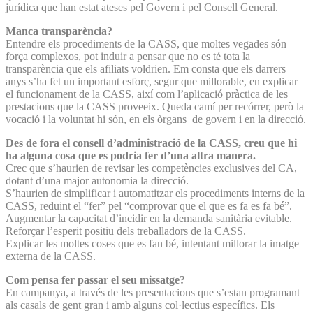
jurídica que han estat ateses pel Govern i pel Consell General.
Manca transparència?
Entendre els procediments de la CASS, que moltes vegades són
força complexos, pot induir a pensar que no es té tota la
transparència que els afiliats voldrien. Em consta que els darrers
anys s’ha fet un important esforç, segur que millorable, en explicar
el funcionament de la CASS, així com l’aplicació pràctica de les
prestacions que la CASS proveeix. Queda camí per recórrer, però la
vocació i la voluntat hi són, en els òrgans de govern i en la direcció.
Des de fora el consell d’administració de la CASS, creu que hi
ha alguna cosa que es podria fer d’una altra manera.
Crec que s’haurien de revisar les competències exclusives del CA,
dotant d’una major autonomia la direcció.
S’haurien de simplificar i automatitzar els procediments interns de la
CASS, reduint el “fer” pel “comprovar que el que es fa es fa bé”.
Augmentar la capacitat d’incidir en la demanda sanitària evitable.
Reforçar l’esperit positiu dels treballadors de la CASS.
Explicar les moltes coses que es fan bé, intentant millorar la imatge
externa de la CASS.
Com pensa fer passar el seu missatge?
En campanya, a través de les presentacions que s’estan programant
als casals de gent gran i amb alguns col·lectius específics. Els