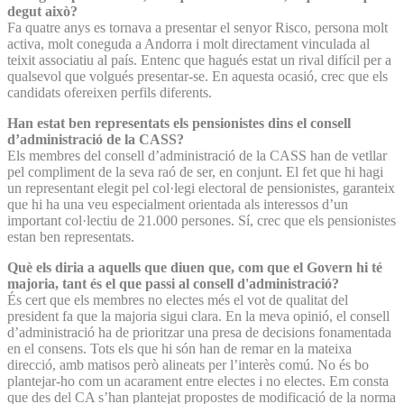
degut això?
Fa quatre anys es tornava a presentar el senyor Risco, persona molt
activa, molt coneguda a Andorra i molt directament vinculada al
teixit associatiu al país. Entenc que hagués estat un rival difícil per a
qualsevol que volgués presentar-se. En aquesta ocasió, crec que els
candidats ofereixen perfils diferents.
Han estat ben representats els pensionistes dins el consell
d’administració de la CASS?
Els membres del consell d’administració de la CASS han de vetllar
pel compliment de la seva raó de ser, en conjunt. El fet que hi hagi
un representant elegit pel col·legi electoral de pensionistes, garanteix
que hi ha una veu especialment orientada als interessos d’un
important col·lectiu de 21.000 persones. Sí, crec que els pensionistes
estan ben representats.
Què els diria a aquells que diuen que, com que el Govern hi té
majoria, tant és el que passi al consell d'administració?
És cert que els membres no electes més el vot de qualitat del
president fa que la majoria sigui clara. En la meva opinió, el consell
d’administració ha de prioritzar una presa de decisions fonamentada
en el consens. Tots els que hi són han de remar en la mateixa
direcció, amb matisos però alineats per l’interès comú. No és bo
plantejar-ho com un acarament entre electes i no electes. Em consta
que des del CA s’han plantejat propostes de modificació de la norma