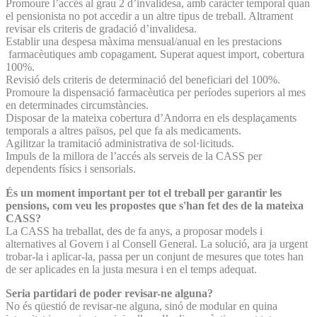
Promoure l’accés al grau 2 d’invalidesa, amb caràcter temporal quan
el pensionista no pot accedir a un altre tipus de treball. Altrament
revisar els criteris de gradació d’invalidesa.
Establir una despesa màxima mensual/anual en les prestacions
farmacèutiques amb copagament. Superat aquest import, cobertura
100%.
Revisió dels criteris de determinació del beneficiari del 100%.
Promoure la dispensació farmacèutica per períodes superiors al mes
en determinades circumstàncies.
Disposar de la mateixa cobertura d’Andorra en els desplaçaments
temporals a altres països, pel que fa als medicaments.
Agilitzar la tramitació administrativa de sol·licituds.
Impuls de la millora de l’accés als serveis de la CASS per
dependents físics i sensorials.
És un moment important per tot el treball per garantir les
pensions, com veu les propostes que s'han fet des de la mateixa
CASS?
La CASS ha treballat, des de fa anys, a proposar models i
alternatives al Govern i al Consell General. La solució, ara ja urgent
trobar-la i aplicar-la, passa per un conjunt de mesures que totes han
de ser aplicades en la justa mesura i en el temps adequat.
Seria partidari de poder revisar-ne alguna?
No és qüestió de revisar-ne alguna, sinó de modular en quina