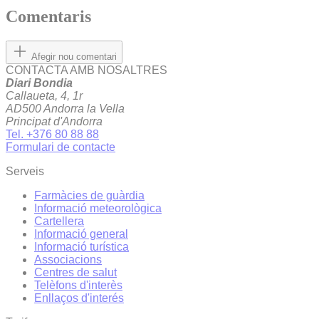
Comentaris
Afegir nou comentari
CONTACTA AMB NOSALTRES
Diari Bondia
Callaueta, 4, 1r
AD500 Andorra la Vella
Principat d'Andorra
Tel. +376 80 88 88
Formulari de contacte
Serveis
Farmàcies de guàrdia
Informació meteorològica
Cartellera
Informació general
Informació turística
Associacions
Centres de salut
Telèfons d'interès
Enllaços d'interés