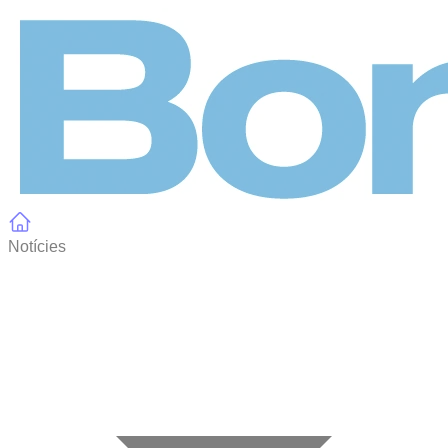
Panell de gestió de galetes
Notícies