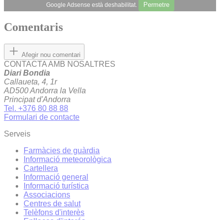
Permetre
Google Adsense està deshabilitat.
Comentaris
Afegir nou comentari
CONTACTA AMB NOSALTRES
Diari Bondia
Callaueta, 4, 1r
AD500 Andorra la Vella
Principat d'Andorra
Tel. +376 80 88 88
Formulari de contacte
Serveis
Farmàcies de guàrdia
Informació meteorològica
Cartellera
Informació general
Informació turística
Associacions
Centres de salut
Telèfons d'interès