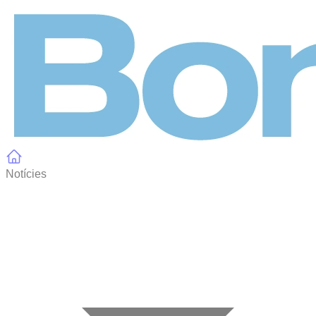
Panell de gestió de galetes
Notícies