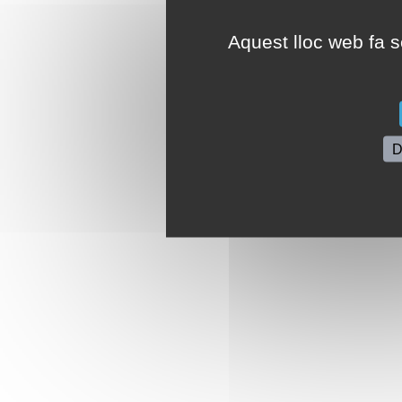
Aquest lloc web fa se
D