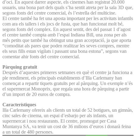
d’oci. En aquest darrer aspecte, els cinemes han registrat 20.000
usuaris, una bona part dels quals s’ha sentit atreta per la sala 3D que,
segons fonts del centre comercial, és l’estrella del multicine.
El centre també ha fet una aposta important per les activitats infantils
com ara els tallers i els jocs de fusta, que han funcionat molt bé,
segons fonts del complex. En aquest sentit, des del passat 1 d’agost
el centre també compta amb l’espai Indiana Bill, una zona per als
més petits que també ha obtingut una gran acceptació, ja que aporta
“comoditat als pares que poden realitzar les seves compres, mentre
els seus fills estan vigilats i passant una bona estona”, segons van
comentar ahir fonts del centre comercial.
Pàrquing gratuït
Després d’aquestes primeres setmanes en què el centre ja funciona a
ple rendiment, els principals establiments d’Illa Carlemany han
començat a repartir tiquets gratuïts per al pàrquing. Un exemple n’és
el supermercat Monoprix, que regala una hora de pàrquing a partir
d’un import de 20 euros de compra.
Característiques
Illa Carlemany ofereix als clients un total de 52 botigues, un gimnàs,
cinc sales de cinema, un espai d’esbarjo per als infants, un
supermercat i nou restaurants. El centre, promogut per Casa
Muntanya SA, va tenir un cost de 36 milions d’euros i donarà feina
a un total de 480 persones.