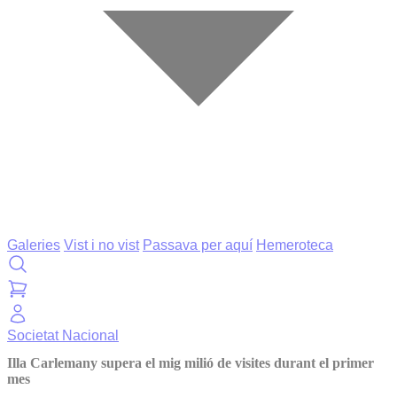
Galeries
Vist i no vist
Passava per aquí
Hemeroteca
Societat
Nacional
Illa Carlemany supera el mig milió de visites durant el primer
mes