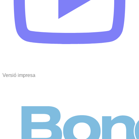
Versió impresa