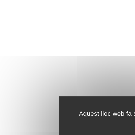
Aquest lloc web fa s