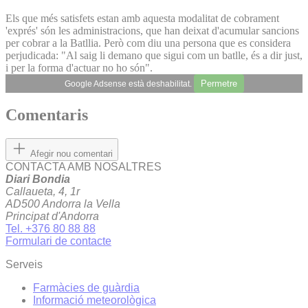
Els que més satisfets estan amb aquesta modalitat de cobrament
'exprés' són les administracions, que han deixat d'acumular sancions
per cobrar a la Batllia. Però com diu una persona que es considera
perjudicada: "Al saig li demano que sigui com un batlle, és a dir just,
i per la forma d'actuar no ho són".
Permetre
Google Adsense està deshabilitat.
Comentaris
Afegir nou comentari
CONTACTA AMB NOSALTRES
Diari Bondia
Callaueta, 4, 1r
AD500 Andorra la Vella
Principat d'Andorra
Tel. +376 80 88 88
Formulari de contacte
Serveis
Farmàcies de guàrdia
Informació meteorològica