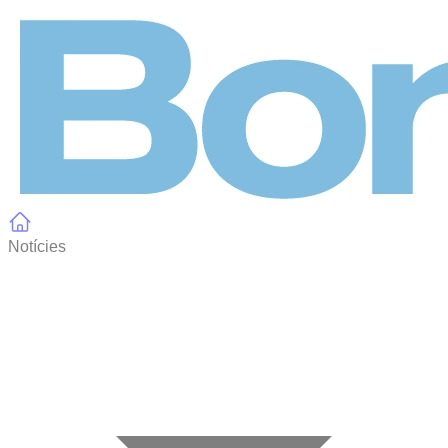
Panell de gestió de galetes
Notícies