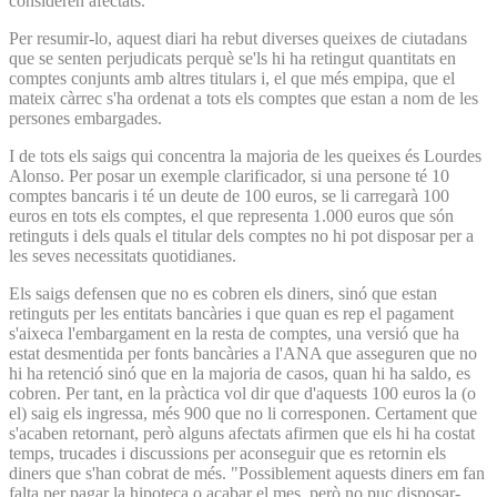
consideren afectats.
Per resumir-lo, aquest diari ha rebut diverses queixes de ciutadans
que se senten perjudicats perquè se'ls hi ha retingut quantitats en
comptes conjunts amb altres titulars i, el que més empipa, que el
mateix càrrec s'ha ordenat a tots els comptes que estan a nom de les
persones embargades.
I de tots els saigs qui concentra la majoria de les queixes és Lourdes
Alonso. Per posar un exemple clarificador, si una persone té 10
comptes bancaris i té un deute de 100 euros, se li carregarà 100
euros en tots els comptes, el que representa 1.000 euros que són
retinguts i dels quals el titular dels comptes no hi pot disposar per a
les seves necessitats quotidianes.
Els saigs defensen que no es cobren els diners, sinó que estan
retinguts per les entitats bancàries i que quan es rep el pagament
s'aixeca l'embargament en la resta de comptes, una versió que ha
estat desmentida per fonts bancàries a l'ANA que asseguren que no
hi ha retenció sinó que en la majoria de casos, quan hi ha saldo, es
cobren. Per tant, en la pràctica vol dir que d'aquests 100 euros la (o
el) saig els ingressa, més 900 que no li corresponen. Certament que
s'acaben retornant, però alguns afectats afirmen que els hi ha costat
temps, trucades i discussions per aconseguir que es retornin els
diners que s'han cobrat de més. "Possiblement aquests diners em fan
falta per pagar la hipoteca o acabar el mes, però no puc disposar-