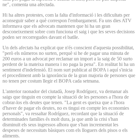
ne", comenta una afectada.
Hi ha altres protestes, com la falta d'informació i les dificultats per
aconseguir saber a què correspon l'embargament. Fa uns dies ATV
informava que els advocats mantenen que hi ha un gran
desconeixement sobre com funciona el saig i que les seves decisions
poden ser recorregudes davant el batlle.
Un dels afectats ha explicat que n'és conscient d'aquesta possibilitat,
"però els números no surten, perquè si he de pagar una minuta de
200 euros a un advocat per reclamar un import a la saig de 50 surto
perdent de la mateixa manera i no paga la pena". En realitat hi ha un
sentiment d'indefensió. El nom surt publicat al BOPA i aquí s'inicia
el procediment amb la ignorància de la gran majoria de persones que
no tenen per costum llegir el BOPA cada setmana.
L'anterior raonador del ciutadà, Josep Rodríguez, va demanar als
saigs que tinguin en compte la situació de les persones a l'hora de
cobrar-los els deutes que tenen. "La gent es queixa que a l'hora
d'haver de pagar els deutes, no es tingui en compte les economies
personals", va ressaltar Rodríguez, recordant que la situació de
determinades famílies és molt dura, ja que amb la crisi s'han
disminuït els seus ingressos alhora que s'han incrementat les
despeses de necessitats bàsiques com els lloguers dels pisos o els
aliments.