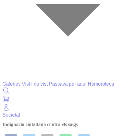
Galeries
Vist i no vist
Passava per aquí
Hemeroteca
Societat
Indignació ciutadana contra els saigs