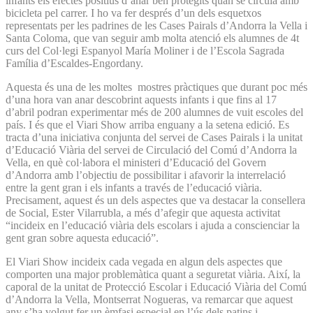
infants els efectes positius d’anar ben protegits quan se circula amb
bicicleta pel carrer. I ho va fer després d’un dels esquetxos
representats per les padrines de les Cases Pairals d’Andorra la Vella i
Santa Coloma, que van seguir amb molta atenció els alumnes de 4t
curs del Col·legi Espanyol María Moliner i de l’Escola Sagrada
Família d’Escaldes-Engordany.
Aquesta és una de les moltes mostres pràctiques que durant poc més
d’una hora van anar descobrint aquests infants i que fins al 17
d’abril podran experimentar més de 200 alumnes de vuit escoles del
país. I és que el Viari Show arriba enguany a la setena edició. Es
tracta d’una iniciativa conjunta del servei de Cases Pairals i la unitat
d’Educació Viària del servei de Circulació del Comú d’Andorra la
Vella, en què col·labora el ministeri d’Educació del Govern
d’Andorra amb l’objectiu de possibilitar i afavorir la interrelació
entre la gent gran i els infants a través de l’educació viària.
Precisament, aquest és un dels aspectes que va destacar la consellera
de Social, Ester Vilarrubla, a més d’afegir que aquesta activitat
“incideix en l’educació viària dels escolars i ajuda a conscienciar la
gent gran sobre aquesta educació”.
El Viari Show incideix cada vegada en algun dels aspectes que
comporten una major problemàtica quant a seguretat viària. Així, la
caporal de la unitat de Protecció Escolar i Educació Viària del Comú
d’Andorra la Vella, Montserrat Nogueras, va remarcar que aquest
any s’ha volgut fer un èmfasi especial en l’ús dels patins i