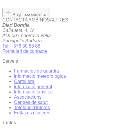
Afegir nou comentari
CONTACTA AMB NOSALTRES
Diari Bondia
Callaueta, 4, 1r
AD500 Andorra la Vella
Principat d'Andorra
Tel. +376 80 88 88
Formulari de contacte
Serveis
Farmàcies de guàrdia
Informació meteorològica
Cartellera
Informació general
Informació turística
Associacions
Centres de salut
Telèfons d'interès
Enllaços d'interés
Tarifes