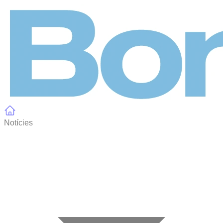
Panell de gestió de galetes
Notícies