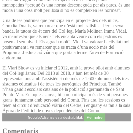
monopatins “perquè és una norma desconeguda per als pares, és una
moda i una cosa molt perillosa si no es compleixen les normes”.
Una de les padrines que participa en el projecte des dels inicis,
Conxita Duatis, va remarcar que n’està molt satisfeta. Per la seva
banda, la tutora de 4t curs del Col·legi María Moliner, Imma Vidal,
va manifestar que als nens “els encanta veure com els padrins es
posen al seu nivell. Els agrada molt”. Vidal va valorar l’activitat molt
positivament i va remarcar que es tracta d’una acció més del
Programa d’educació viària que porta a terme l’àrea de Formació
andorrana.
El Viari Show es va iniciar el 2012, amb la prova pilot amb alumnes
del Col·legi Janer. Del 2013 al 2018, s’han fet més de 30
representacions amb l’assistència de més de 1.600 alumnes dels tres
sistemes educatius i de totes les parròquies del Principat. També
n’han gaudit escolars catalans de la població agermanada de Sant
Pol de Mar. En aquests anys, hi han participat més de vint persones
grans, juntament amb personal del Comú. Fins ara, les sessions es
feien al circuit d’educació viària del Cedre, i enguany es fan a la sala
Àgora de l’edifici de noves dependències del Comú.
Permetre
Google Adsense està deshabilitat.
Comentaris