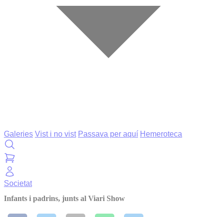
Galeries
Vist i no vist
Passava per aquí
Hemeroteca
Societat
Infants i padrins, junts al Viari Show