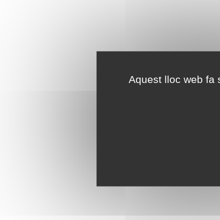
Aquest lloc web fa s