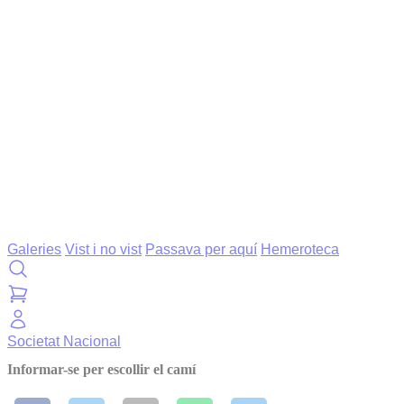
Galeries
Vist i no vist
Passava per aquí
Hemeroteca
Societat
Nacional
Informar-se per escollir el camí