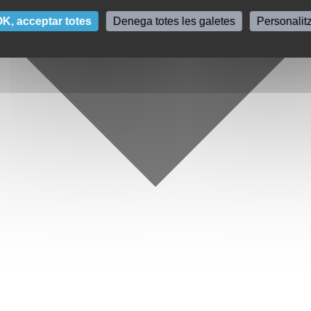
K, acceptar totes
Denega totes les galetes
Personalit