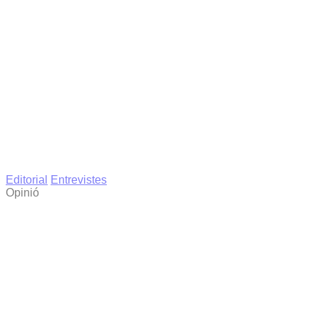
Editorial
Entrevistes
Opinió