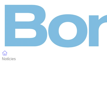
Panell de gestió de galetes
Notícies