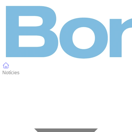
Panell de gestió de galetes
Notícies