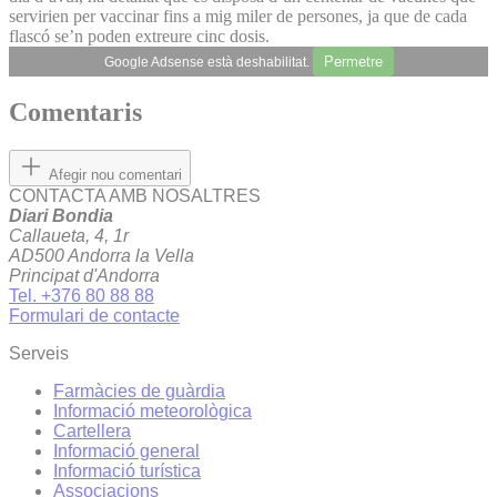
servirien per vaccinar fins a mig miler de persones, ja que de cada
flascó se’n poden extreure cinc dosis.
Permetre
Google Adsense està deshabilitat.
Comentaris
Afegir nou comentari
CONTACTA AMB NOSALTRES
Diari Bondia
Callaueta, 4, 1r
AD500 Andorra la Vella
Principat d'Andorra
Tel. +376 80 88 88
Formulari de contacte
Serveis
Farmàcies de guàrdia
Informació meteorològica
Cartellera
Informació general
Informació turística
Associacions