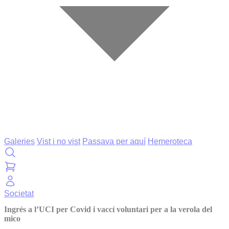
Galeries
Vist i no vist
Passava per aquí
Hemeroteca
Societat
Ingrés a l’UCI per Covid i vaccí voluntari per a la verola del
mico