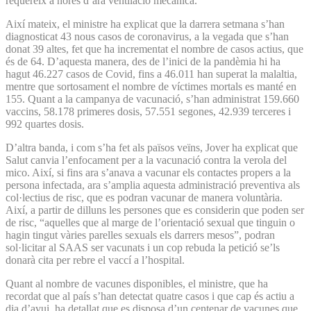
requereix a hores d’ara ventilació mecànica.
Així mateix, el ministre ha explicat que la darrera setmana s’han
diagnosticat 43 nous casos de coronavirus, a la vegada que s’han
donat 39 altes, fet que ha incrementat el nombre de casos actius, que
és de 64. D’aquesta manera, des de l’inici de la pandèmia hi ha
hagut 46.227 casos de Covid, fins a 46.011 han superat la malaltia,
mentre que sortosament el nombre de víctimes mortals es manté en
155. Quant a la campanya de vacunació, s’han administrat 159.660
vaccins, 58.178 primeres dosis, 57.551 segones, 42.939 terceres i
992 quartes dosis.
D’altra banda, i com s’ha fet als països veïns, Jover ha explicat que
Salut canvia l’enfocament per a la vacunació contra la verola del
mico. Així, si fins ara s’anava a vacunar els contactes propers a la
persona infectada, ara s’amplia aquesta administració preventiva als
col·lectius de risc, que es podran vacunar de manera voluntària.
Així, a partir de dilluns les persones que es considerin que poden ser
de risc, “aquelles que al marge de l’orientació sexual que tinguin o
hagin tingut vàries parelles sexuals els darrers mesos”, podran
sol·licitar al SAAS ser vacunats i un cop rebuda la petició se’ls
donarà cita per rebre el vaccí a l’hospital.
Quant al nombre de vacunes disponibles, el ministre, que ha
recordat que al país s’han detectat quatre casos i que cap és actiu a
dia d’avui, ha detallat que es disposa d’un centenar de vacunes que