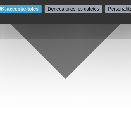
K, acceptar totes
Denega totes les galetes
Personalit