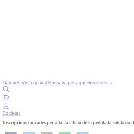
Galeries
Vist i no vist
Passava per aquí
Hemeroteca
Societat
Inscripcions tancades per a la 2a edició de la pedalada solidàri