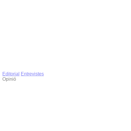
Editorial
Entrevistes
Opinió