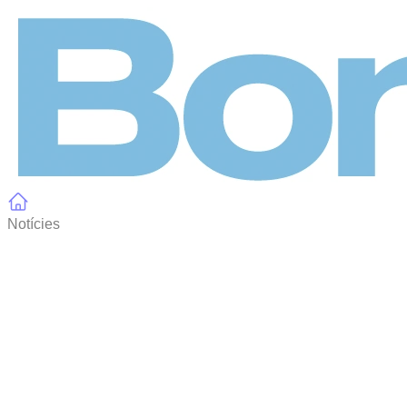
Panell de gestió de galetes
Notícies