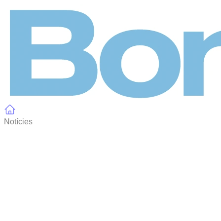
Panell de gestió de galetes
Notícies