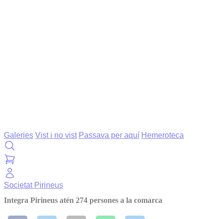
Galeries
Vist i no vist
Passava per aquí
Hemeroteca
Societat
Pirineus
Integra Pirineus atén 274 persones a la comarca