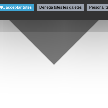
K, acceptar totes
Denega totes les galetes
Personalit