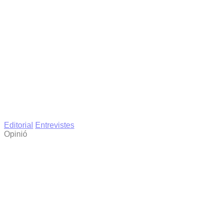
Editorial
Entrevistes
Opinió