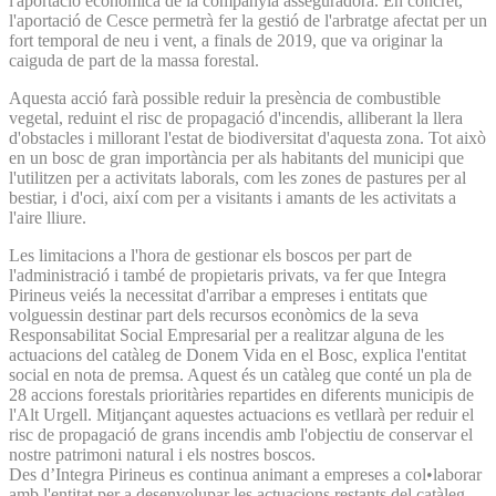
l'aportació econòmica de la companyia asseguradora. En concret,
l'aportació de Cesce permetrà fer la gestió de l'arbratge afectat per un
fort temporal de neu i vent, a finals de 2019, que va originar la
caiguda de part de la massa forestal.
Aquesta acció farà possible reduir la presència de combustible
vegetal, reduint el risc de propagació d'incendis, alliberant la llera
d'obstacles i millorant l'estat de biodiversitat d'aquesta zona. Tot això
en un bosc de gran importància per als habitants del municipi que
l'utilitzen per a activitats laborals, com les zones de pastures per al
bestiar, i d'oci, així com per a visitants i amants de les activitats a
l'aire lliure.
Les limitacions a l'hora de gestionar els boscos per part de
l'administració i també de propietaris privats, va fer que Integra
Pirineus veiés la necessitat d'arribar a empreses i entitats que
volguessin destinar part dels recursos econòmics de la seva
Responsabilitat Social Empresarial per a realitzar alguna de les
actuacions del catàleg de Donem Vida en el Bosc, explica l'entitat
social en nota de premsa. Aquest és un catàleg que conté un pla de
28 accions forestals prioritàries repartides en diferents municipis de
l'Alt Urgell. Mitjançant aquestes actuacions es vetllarà per reduir el
risc de propagació de grans incendis amb l'objectiu de conservar el
nostre patrimoni natural i els nostres boscos.
Des d’Integra Pirineus es continua animant a empreses a col•laborar
amb l'entitat per a desenvolupar les actuacions restants del catàleg