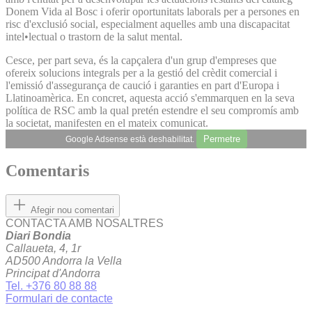
Donem Vida al Bosc i oferir oportunitats laborals per a persones en
risc d'exclusió social, especialment aquelles amb una discapacitat
intel•lectual o trastorn de la salut mental.
Cesce, per part seva, és la capçalera d'un grup d'empreses que
ofereix solucions integrals per a la gestió del crèdit comercial i
l'emissió d'assegurança de caució i garanties en part d'Europa i
Llatinoamèrica. En concret, aquesta acció s'emmarquen en la seva
política de RSC amb la qual pretén estendre el seu compromís amb
la societat, manifesten en el mateix comunicat.
Permetre
Google Adsense està deshabilitat.
Comentaris
Afegir nou comentari
CONTACTA AMB NOSALTRES
Diari Bondia
Callaueta, 4, 1r
AD500 Andorra la Vella
Principat d'Andorra
Tel. +376 80 88 88
Formulari de contacte