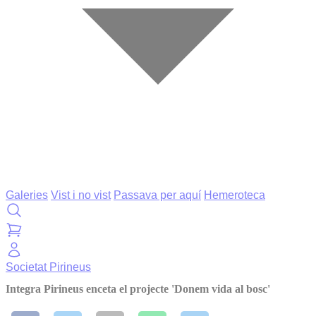
Galeries
Vist i no vist
Passava per aquí
Hemeroteca
Societat
Pirineus
Integra Pirineus enceta el projecte 'Donem vida al bosc'