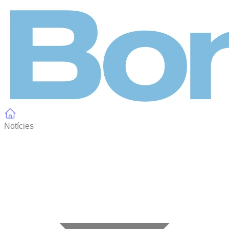
Panell de gestió de galetes
Notícies