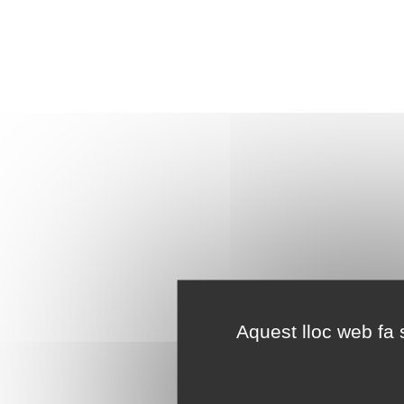
Aquest lloc web fa s