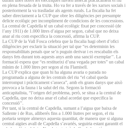
durant unes hores les elèctriques havien assecat pràcticament el riu
en plena fresada de la truita. Ho va fer a través de les xarxes socials i
posteriorment la va traslladar als agents rurals. La fiscalia ha fet
saber directament a la CUP que obre les diligències per presumpte
delicte ecològic per incompliment de condicions de les concessions.
La central de Capdella té un cabal ecològic fixat per concessió (de
l’any 1911) de 1.000 litres d’aigua per segon, cabal que no deixa
anar al riu com especifica la concessió, afirma la CUP.
La CUP de la Vall Fosca celebra que la fiscalia hagi obert d’ofici
diligències per esclarir la situació per tal que “es determinin les
responsabilitats penals que se’n puguin derivar i es rescabalin els
danys fets durant tots aquests anys amb una sanció exemplar’’. La
formació espera que “es restitueixi d’una vegada per totes” un cabal
mínim de 1.000 litres per segon al riu Flamisell.
La CUP explica que quan hi ha alguna avaria o parada no
programada a alguna de les centrals del riu “el cabal queda
interromput i pràcticament s’asseca”, amb els grans danys que això
provoca a la fauna i la salut del riu. Segons la formació
anticapitalista, “l’origen del problema, però, se situa a la central de
Capdella, que no deixa anar el cabal acordat que especifica la
concessió’’.
Per tant, si la central de Capdella, sumant a l’aigua que baixa de
Sallente i de Rus, alliberés fins a 1.000 liutres per segon, el riu
portaria sempre almenys aquesta quantitat, de manera que si alguna
central aigües avall de Capdella s’avariés, seguiria estant garantit el