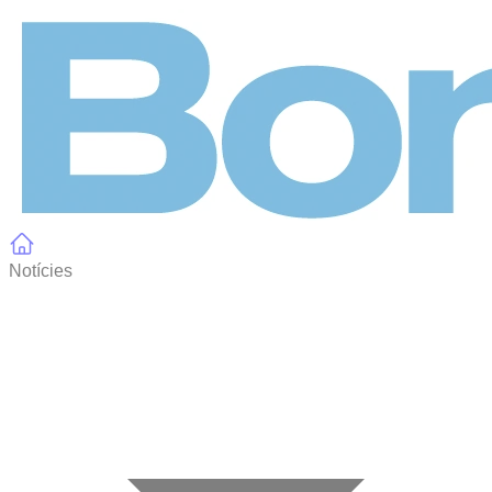
Panell de gestió de galetes
Notícies