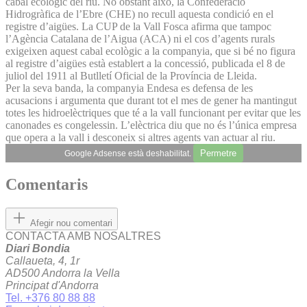
cabal ecològic del riu. No obstant això, la Confederació
Hidrogràfica de l’Ebre (CHE) no recull aquesta condició en el
registre d’aigües. La CUP de la Vall Fosca afirma que tampoc
l’Agència Catalana de l’Aigua (ACA) ni el cos d’agents rurals
exigeixen aquest cabal ecològic a la companyia, que si bé no figura
al registre d’aigües està establert a la concessió, publicada el 8 de
juliol del 1911 al Butlletí Oficial de la Província de Lleida.
Per la seva banda, la companyia Endesa es defensa de les
acusacions i argumenta que durant tot el mes de gener ha mantingut
totes les hidroelèctriques que té a la vall funcionant per evitar que les
canonades es congelessin. L’elèctrica diu que no és l’única empresa
que opera a la vall i desconeix si altres agents van actuar al riu.
Permetre
Google Adsense està deshabilitat.
Comentaris
Afegir nou comentari
CONTACTA AMB NOSALTRES
Diari Bondia
Callaueta, 4, 1r
AD500 Andorra la Vella
Principat d'Andorra
Tel. +376 80 88 88