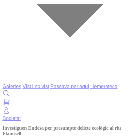
Galeries
Vist i no vist
Passava per aquí
Hemeroteca
Societat
Investiguen Endesa per presumpte delicte ecològic al riu
Flamisell