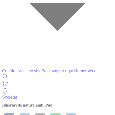
Galeries
Vist i no vist
Passava per aquí
Hemeroteca
Societat
Itinerari de natura amb iPad