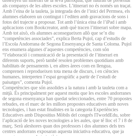
dissenyen un itinerari de la seva parròquia, que hauran de presentar
als companys de les altres escoles. L’itinerari no és només un traçat.
Amb l’eina de la tauleta, ja integrada des de l’inici del Permsea, els
alumnes elaboren un contingut i l’editen amb gravacions de sons i
fotos del trajecte a proposar. Tot amb l’única eina de l’iPad i amb
aplicacions com Bookcreator, amb què tracen l’itinerari sobre mapa.
Amb tot això, els alumnes aconsegueixen allò que se’n diu
“competències associades”, explica Berta Pujol, cap d’estudis de
l’Escola Andorrana de Segona Ensenyança de Santa Coloma. Pujol
ens enumera algunes d’aquestes competències, com són
“l’elaboració i comunicació de la presentació de l’itinerari en
diferents suports, però també resolen problemes quotidians amb
habilitats de pensaments i, en altres àrees com en llengua,
comprenen i reprodueixen tota mena de discurs, i en ciències
humanes, interpreten l’espai geogràfic a partir de l’estudi de
paisatges”, comenta Pujol.
Competències que són assolides a la natura i amb la tauleta com a
mitjà. És principalment per aquest motiu que les escoles andorranes
de segona ensenyança han quedat seleccionades, entre 70 propostes
rebudes, en el marc de les millors propostes educatives amb noves
tecnologies, i han estat finalistes en la categoria Experiències
Educatives amb Dispositius Mòbils del congrés ITworldEdu, sobre
l’aplicació de les noves tecnologies a les aules, que té lloc el 7 i 8 de
març. Serà aleshores quan dos professors i dos alumnes dels tres
centres andorrans exposaran aquesta iniciativa educativa, que ja