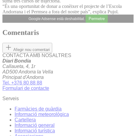
suma tres cursos de trajec­tòria.
“És una oportunitat de donar a conèixer el projecte de l’Escola
Andorrana i el Permsea a fora del nostre país”, explica Pujol.
Permetre
Google Adsense està deshabilitat.
Comentaris
Afegir nou comentari
CONTACTA AMB NOSALTRES
Diari Bondia
Callaueta, 4, 1r
AD500 Andorra la Vella
Principat d'Andorra
Tel. +376 80 88 88
Formulari de contacte
Serveis
Farmàcies de guàrdia
Informació meteorològica
Cartellera
Informació general
Informació turística