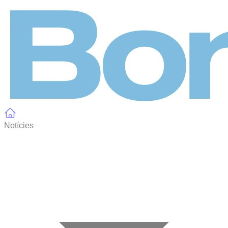
Panell de gestió de galetes
Notícies