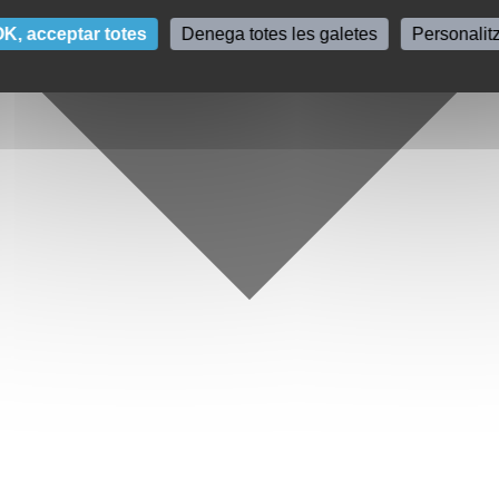
K, acceptar totes
Denega totes les galetes
Personalit