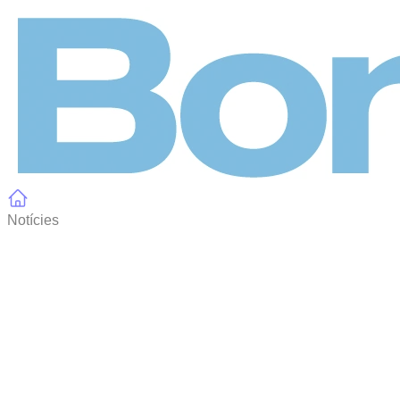
Panell de gestió de galetes
Notícies