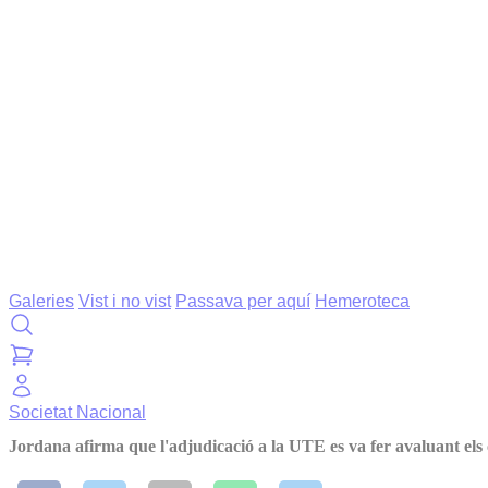
Galeries
Vist i no vist
Passava per aquí
Hemeroteca
Societat
Nacional
Jordana afirma que l'adjudicació a la UTE es va fer avaluant els c