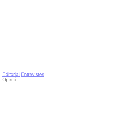
Editorial
Entrevistes
Opinió