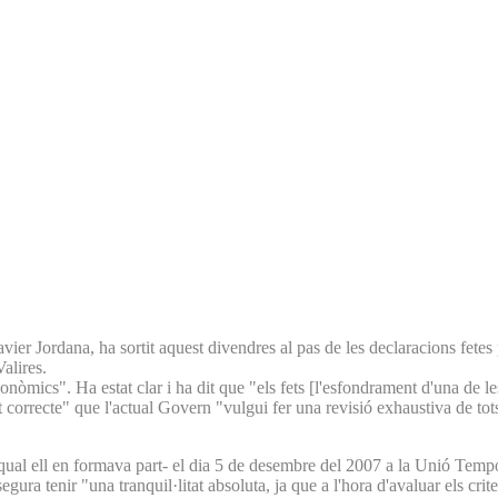
er Jordana, ha sortit aquest divendres al pas de les declaracions fetes
alires.
nòmics". Ha estat clar i ha dit que "els fets [l'esfondrament d'una de le
orrecte" que l'actual Govern "vulgui fer una revisió exhaustiva de tots e
 qual ell en formava part- el dia 5 de desembre del 2007 a la Unió Te
a tenir "una tranquil·litat absoluta, ja que a l'hora d'avaluar els crite