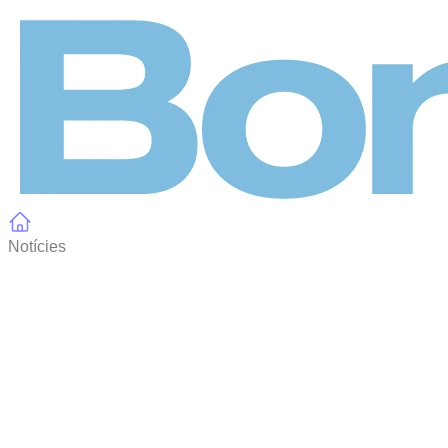
Panell de gestió de galetes
Notícies