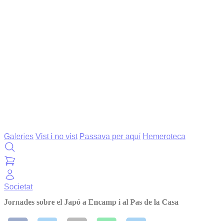
Galeries
Vist i no vist
Passava per aquí
Hemeroteca
Societat
Jornades sobre el Japó a Encamp i al Pas de la Casa