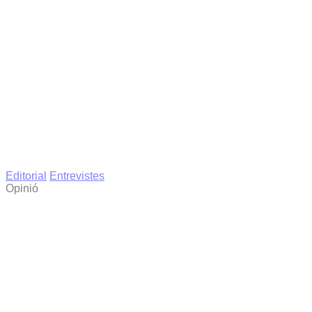
Editorial
Entrevistes
Opinió