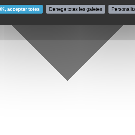
K, acceptar totes
Denega totes les galetes
Personalit