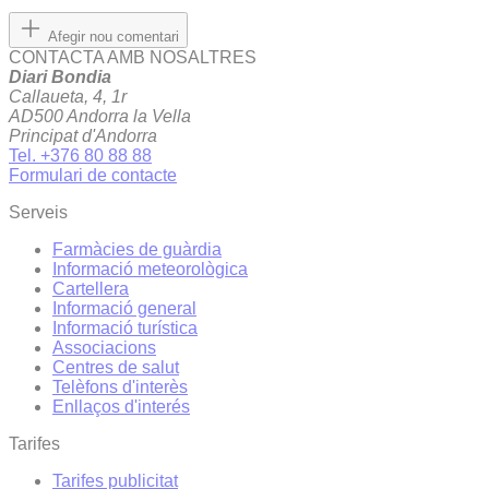
Afegir nou comentari
CONTACTA AMB NOSALTRES
Diari Bondia
Callaueta, 4, 1r
AD500 Andorra la Vella
Principat d'Andorra
Tel. +376 80 88 88
Formulari de contacte
Serveis
Farmàcies de guàrdia
Informació meteorològica
Cartellera
Informació general
Informació turística
Associacions
Centres de salut
Telèfons d'interès
Enllaços d'interés
Tarifes
Tarifes publicitat