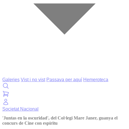
Galeries
Vist i no vist
Passava per aquí
Hemeroteca
Societat
Nacional
'Juntas en la oscuridad', del Col·legi Mare Janer, guanya el
concurs de Cine con espíritu