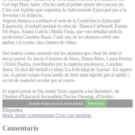
Col·legi Mare Janer, s'ha fet amb el primer premi del concurs de
Cine con espíritu que organitza la Subcomissió Episcopal per a la
Joventut i la Infància.
Segons donava a conèixer el web de la Conferència Episcopal
Espanyola, el treball premiat és obra de Blanca Carbonell, Emma
Do Paço, Aitana García i María Viola, que van treballar amb la
professora Carolina Bassi. Cada una de les alumnes rebrà una
tauleta i el centre, una càmera de vídeo.
Del mateix centre andorrà són les alumnes que s'han fet amb el
tercer premi. Es tracta d'Andrea de Haro, Diana Melo, Laura Pereira
i Núria Prados, coordinades per la mateixa professora, Carolina
Bassi. El títol del treball es titula 'La Felicidad de Aurora'. En aquest
cas, el premi cosnta d'una anella de llum amb trípode per al mòbil i
un lot de material escolar per al centre.
El segon premi se l'ha endut 'Dios capacita a los llamados', de
l'Institut d'Educació Secundària Doctor Fleming, d'Ovideo.
Permetre
Google Adsense està deshabilitat.
Etiquetes
Mare Janer
curtmetratge
Cine con espíritu
Comentaris