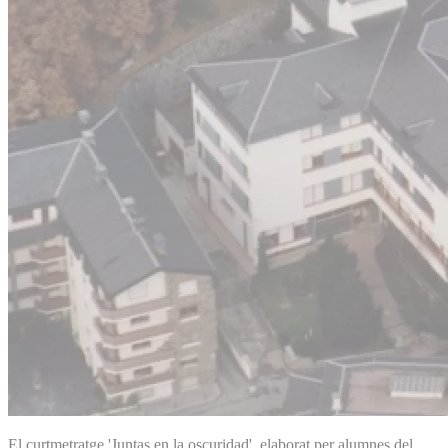
El curtmetratge 'Juntas en la oscuridad', elaborat per alumnes del