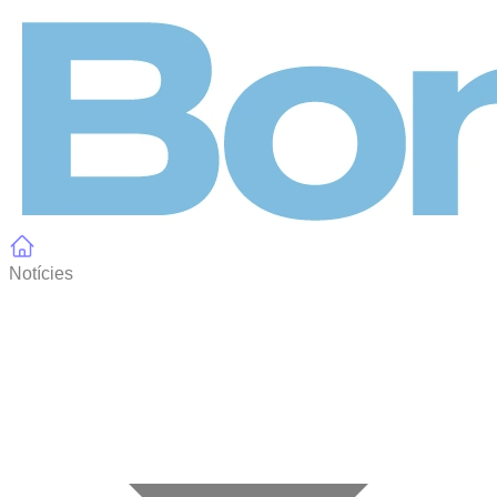
Panell de gestió de galetes
Notícies