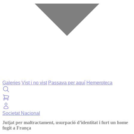
Galeries
Vist i no vist
Passava per aquí
Hemeroteca
Societat
Nacional
Jutjat per maltractament, usurpació d’identitat i furt un home
fugit a França