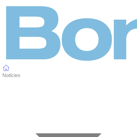
Panell de gestió de galetes
Notícies