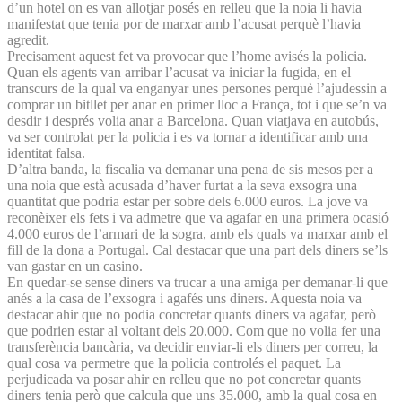
d’un hotel on es van allotjar posés en relleu que la noia li havia
manifestat que tenia por de marxar amb l’acusat perquè l’havia
agredit.
Precisament aquest fet va provocar que l’home avisés la policia.
Quan els agents van arribar l’acusat va iniciar la fugida, en el
transcurs de la qual va enganyar unes persones perquè l’ajudessin a
comprar un bitllet per anar en primer lloc a França, tot i que se’n va
desdir i després volia anar a Barcelona. Quan viatjava en autobús,
va ser controlat per la policia i es va tornar a identificar amb una
identitat falsa.
D’altra banda, la fiscalia va demanar una pena de sis mesos per a
una noia que està acusada d’haver furtat a la seva exsogra una
quantitat que podria estar per sobre dels 6.000 euros. La jove va
reconèixer els fets i va admetre que va agafar en una primera ocasió
4.000 euros de l’armari de la sogra, amb els quals va marxar amb el
fill de la dona a Portugal. Cal destacar que una part dels diners se’ls
van gastar en un casino.
En quedar-se sense diners va trucar a una amiga per demanar-li que
anés a la casa de l’exsogra i agafés uns diners. Aquesta noia va
destacar ahir que no podia concretar quants diners va agafar, però
que podrien estar al voltant dels 20.000. Com que no volia fer una
transferència bancària, va decidir enviar-li els diners per correu, la
qual cosa va permetre que la policia controlés el paquet. La
perjudicada va posar ahir en relleu que no pot concretar quants
diners tenia però que calcula que uns 35.000, amb la qual cosa en