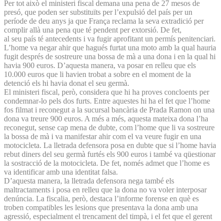
Per tot això el ministeri fiscal demana una pena de 27 mesos de
presó, que poden ser substituïts per l’expulsió del país per un
període de deu anys ja que França reclama la seva extradició per
complir allà una pena que té pendent per extorsió. De fet,
al seu país té antecedents i va fugir aprofitant un permís penitenciari.
L’home va negar ahir que hagués furtat una moto amb la qual hauria
fugit després de sostreure una bossa de mà a una dona i en la qual hi
havia 900 euros. D’aquesta manera, va posar en relleu que els
10.000 euros que li havien trobat a sobre en el moment de la
detenció els hi havia donat el seu germà.
El ministeri fiscal, però, considera que hi ha proves concloents per
condemnar-lo pels dos furts. Entre aquestes hi ha el fet que l’home
fos filmat i reconegut a la sucursal bancària de Prada Ramon on una
dona va treure 900 euros. A més a més, aquesta mateixa dona l’ha
reconegut, sense cap mena de dubte, com l’home que li va sostreure
la bossa de mà i va manifestar ahir com el va veure fugir en una
motocicleta. La lletrada defensora posa en dubte que si l’home havia
rebut diners del seu germà furtés els 900 euros i també va qüestionar
la sostracció de la motocicleta. De fet, només admet que l’home es
va identificar amb una identitat falsa.
D’aquesta manera, la lletrada defensora nega també els
maltractaments i posa en relleu que la dona no va voler interposar
denúncia. La fiscalia, però, destaca l’informe forense en què es
troben compatibles les lesions que presentava la dona amb una
agressió, especialment el trencament del timpà, i el fet que el gerent