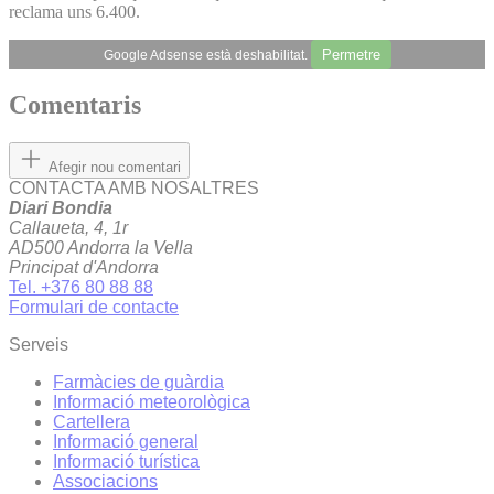
reclama uns 6.400.
Permetre
Google Adsense està deshabilitat.
Comentaris
Afegir nou comentari
CONTACTA AMB NOSALTRES
Diari Bondia
Callaueta, 4, 1r
AD500 Andorra la Vella
Principat d'Andorra
Tel. +376 80 88 88
Formulari de contacte
Serveis
Farmàcies de guàrdia
Informació meteorològica
Cartellera
Informació general
Informació turística
Associacions