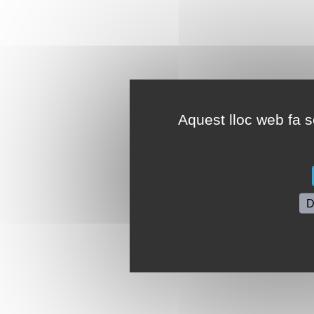
Aquest lloc web fa se
D