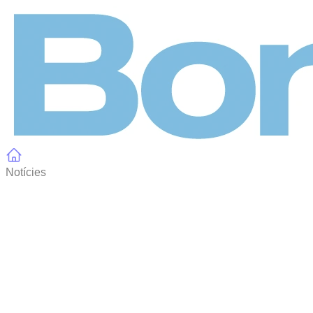
Panell de gestió de galetes
Notícies