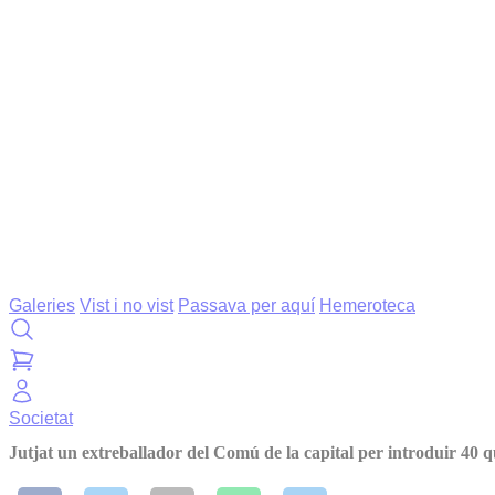
Galeries
Vist i no vist
Passava per aquí
Hemeroteca
Societat
Jutjat un extreballador del Comú de la capital per introduir 40 q