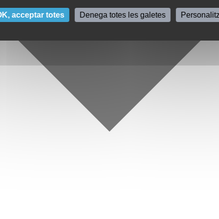
K, acceptar totes
Denega totes les galetes
Personalit