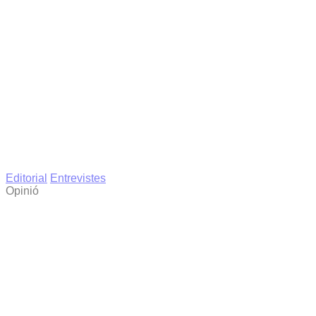
Editorial
Entrevistes
Opinió