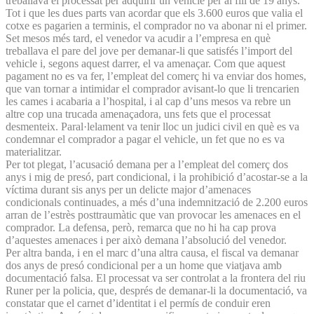
treballava el processat per adquirir un vehicle per al fill de 19 anys.
Tot i que les dues parts van acordar que els 3.600 euros que valia el
cotxe es pagarien a terminis, el comprador no va abonar ni el primer.
Set mesos més tard, el venedor va acudir a l’empresa en què
treballava el pare del jove per demanar-li que satisfés l’import del
vehicle i, segons aquest darrer, el va amenaçar. Com que aquest
pagament no es va fer, l’empleat del comerç hi va enviar dos homes,
que van tornar a intimidar el comprador avisant-lo que li trencarien
les cames i acabaria a l’hospital, i al cap d’uns mesos va rebre un
altre cop una trucada amenaçadora, uns fets que el processat
desmenteix. Paral·lelament va tenir lloc un judici civil en què es va
condemnar el comprador a pagar el vehicle, un fet que no es va
materialitzar.
Per tot plegat, l’acusació demana per a l’empleat del comerç dos
anys i mig de presó, part condicional, i la prohibició d’acostar-se a la
víctima durant sis anys per un delicte major d’amenaces
condicionals continuades, a més d’una indemnització de 2.200 euros
arran de l’estrès posttraumàtic que van provocar les amenaces en el
comprador. La defensa, però, remarca que no hi ha cap prova
d’aquestes amenaces i per això demana l’absolució del venedor.
Per altra banda, i en el marc d’una altra causa, el fiscal va demanar
dos anys de presó condicional per a un home que viatjava amb
documentació falsa. El processat va ser controlat a la frontera del riu
Runer per la policia, que, després de demanar-li la documentació, va
constatar que el carnet d’identitat i el permís de conduir eren