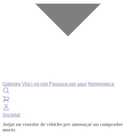
Galeries
Vist i no vist
Passava per aquí
Hemeroteca
Societat
Jutjat un venedor de vehicles per amenaçar un comprador
morós