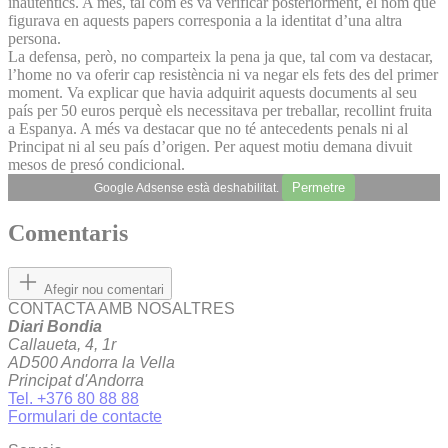
inautèntics. A més, tal com es va verificar posteriorment, el nom que
figurava en aquests papers corresponia a la identitat d’una altra
persona.
La defensa, però, no comparteix la pena ja que, tal com va destacar,
l’home no va oferir cap resistència ni va negar els fets des del primer
moment. Va explicar que havia adquirit aquests documents al seu
país per 50 euros perquè els necessitava per treballar, recollint fruita
a Espanya. A més va destacar que no té antecedents penals ni al
Principat ni al seu país d’origen. Per aquest motiu demana divuit
mesos de presó condicional.
Permetre
Google Adsense està deshabilitat.
Comentaris
Afegir nou comentari
CONTACTA AMB NOSALTRES
Diari Bondia
Callaueta, 4, 1r
AD500 Andorra la Vella
Principat d'Andorra
Tel. +376 80 88 88
Formulari de contacte