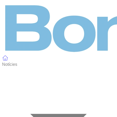
Panell de gestió de galetes
Notícies