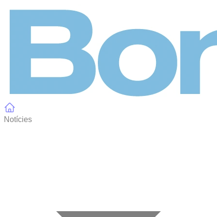
Panell de gestió de galetes
Notícies