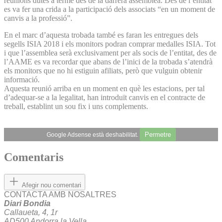
reunions dutes a terme des de la darrera assemblea. Des de l’entitat
es va fer una crida a la participació dels associats “en un moment de
canvis a la professió”.
En el marc d’aquesta trobada també es faran les entregues dels
segells ISIA 2018 i els monitors podran comprar medalles ISIA. Tot
i que l’assemblea serà exclusivament per als socis de l’entitat, des de
l’AAME es va recordar que abans de l’inici de la trobada s’atendrà
els monitors que no hi estiguin afiliats, però que vulguin obtenir
informació.
Aquesta reunió arriba en un moment en què les estacions, per tal
d’adequar-se a la legalitat, han introduït canvis en el contracte de
treball, establint un sou fix i uns complements.
Permetre
Google Adsense està deshabilitat.
Comentaris
Afegir nou comentari
CONTACTA AMB NOSALTRES
Diari Bondia
Callaueta, 4, 1r
AD500 Andorra la Vella