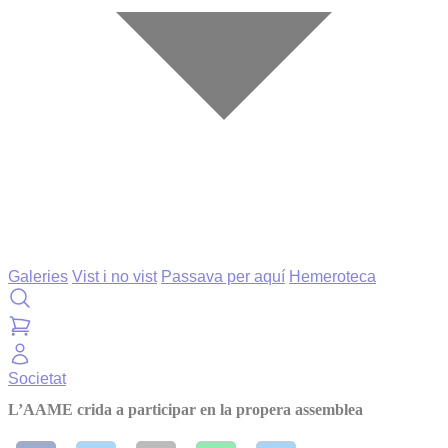
Galeries
Vist i no vist
Passava per aquí
Hemeroteca
Societat
L’AAME crida a participar en la propera assemblea