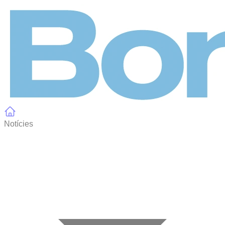
Panell de gestió de galetes
Notícies