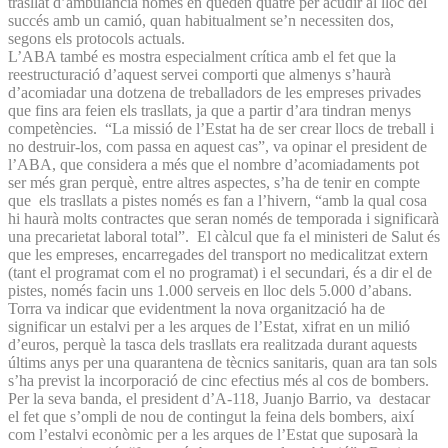
trasllat d’ambulància només en queden quatre per acudir al lloc del
succés amb un camió, quan habitualment se’n necessiten dos,
segons els protocols actuals.
L’ABA també es mostra especialment crítica amb el fet que la
reestructuració d’aquest servei comporti que almenys s’haurà
d’acomiadar una dotzena de treballadors de les empreses privades
que fins ara feien els trasllats, ja que a partir d’ara tindran menys
competències. “La missió de l’Estat ha de ser crear llocs de treball i
no destruir-los, com passa en aquest cas”, va opinar el president de
l’ABA, que considera a més que el nombre d’acomiadaments pot
ser més gran perquè, entre altres aspectes, s’ha de tenir en compte
que els trasllats a pistes només es fan a l’hivern, “amb la qual cosa
hi haurà molts contractes que seran només de temporada i significarà
una precarietat laboral total”. El càlcul que fa el ministeri de Salut és
que les empreses, encarregades del transport no medicalitzat extern
(tant el programat com el no programat) i el secundari, és a dir el de
pistes, només facin uns 1.000 serveis en lloc dels 5.000 d’abans.
Torra va indicar que evidentment la nova organització ha de
significar un estalvi per a les arques de l’Estat, xifrat en un milió
d’euros, perquè la tasca dels trasllats era realitzada durant aquests
últims anys per una quarantena de tècnics sanitaris, quan ara tan sols
s’ha previst la incorporació de cinc efectius més al cos de bombers.
Per la seva banda, el president d’A-118, Juanjo Barrio, va destacar
el fet que s’ompli de nou de contingut la feina dels bombers, així
com l’estalvi econòmic per a les arques de l’Estat que suposarà la