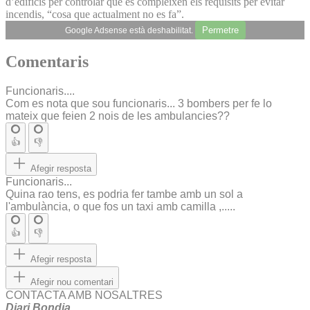
d’edificis per controlar que es compleixen els requisits per evitar
incendis, “cosa que actualment no es fa”.
Permetre
Google Adsense està deshabilitat.
Comentaris
Funcionaris....
Com es nota que sou funcionaris... 3 bombers per fe lo
mateix que feien 2 nois de les ambulancies??
👍
👎
Afegir resposta
Funcionaris...
Quina rao tens, es podria fer tambe amb un sol a
l'ambulància, o que fos un taxi amb camilla ,.....
👍
👎
Afegir resposta
Afegir nou comentari
CONTACTA AMB NOSALTRES
Diari Bondia