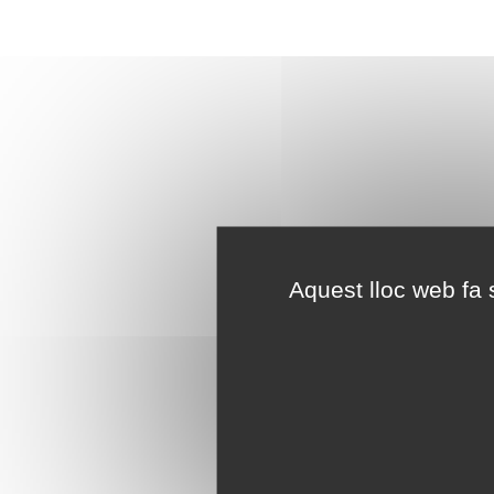
Aquest lloc web fa s