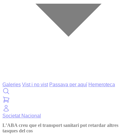
Galeries
Vist i no vist
Passava per aquí
Hemeroteca
Societat
Nacional
L’ABA creu que el transport sanitari pot retardar altres
tasques del cos