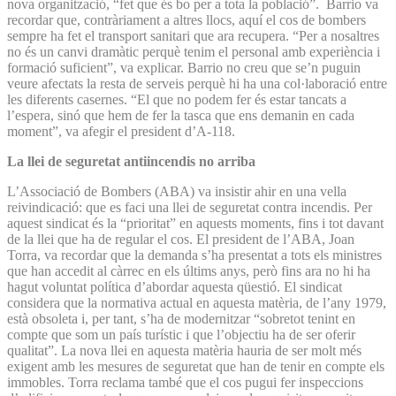
nova organització, “fet que és bo per a tota la població”. Barrio va
recordar que, contràriament a altres llocs, aquí el cos de bombers
sempre ha fet el transport sanitari que ara recupera. “Per a nosaltres
no és un canvi dramàtic perquè tenim el personal amb experiència i
formació suficient”, va explicar. Barrio no creu que se’n puguin
veure afectats la resta de serveis perquè hi ha una col·laboració entre
les diferents casernes. “El que no podem fer és estar tancats a
l’espera, sinó que hem de fer la tasca que ens demanin en cada
moment”, va afegir el president d’A-118.
La llei de seguretat antiincendis no arriba
L’Associació de Bombers (ABA) va insistir ahir en una vella
reivindicació: que es faci una llei de seguretat contra incendis. Per
aquest sindicat és la “prioritat” en aquests moments, fins i tot davant
de la llei que ha de regular el cos. El president de l’ABA, Joan
Torra, va recordar que la demanda s’ha presentat a tots els ministres
que han accedit al càrrec en els últims anys, però fins ara no hi ha
hagut voluntat política d’abordar aquesta qüestió. El sindicat
considera que la normativa actual en aquesta matèria, de l’any 1979,
està obsoleta i, per tant, s’ha de modernitzar “sobretot tenint en
compte que som un país turístic i que l’objectiu ha de ser oferir
qualitat”. La nova llei en aquesta matèria hauria de ser molt més
exigent amb les mesures de seguretat que han de tenir en compte els
immobles. Torra reclama també que el cos pugui fer inspeccions