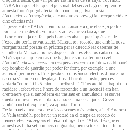
d’aquesta tasca, que van perdre ara fa més de sis anys. Tot i així,
l’ABA tem que el fet que el personal del servei hagi de reprendre
aquesta funció pugui afectar de manera negativa la resta
d’actuacions d’emergència, encara que es prevegi la incorporació de
cinc efectius més.
El president de l’ABA, Joan Torra, considera que el cos ja podria
portar a terme des d’avui mateix aquesta nova tasca, que
històricament ja era feta pels bombers abans que s’optés des de
l’executiu per la privatització. Malgrat tot, recorda que amb la nova
reorganització posada en pràctica per la direcció les casernes de
Canillo i la Massana només disposen de tres efectius cadascuna.
Això suposarà que en cas que hagin de sortir a fer un servei
d’ambulància –es necessiten tres persones com a mínim– no hi haurà
cap bomber de guàrdia per poder fer front, per exemple, a una
actuació per incendi. En aquesta circumstància, efectius d’una altra
caserna s’haurien de desplaçar fins al lloc del sinistre, però es
tardaria “entre 20 i 25 minuts a arribar-hi”. “Fins ara hi ha hagut una
rapidesa i efectivitat a l’hora de respondre a un incendi i ara han
d’entendre que si també fem els trasllats en ambulància, el servei
quedarà minvat i es retardarà, i això és una cosa que el Govern
també hauria d’explicar”, va apuntar Torra.
De la mateixa manera que a les casernes més petites, a la d’Andorra
la Vella també hi pot haver un retard en el temps de reacció de
manera efectiva, segons el màxim dirigent de l’ABA. I és que en
aquest cas hi ha set bombers de guàrdia, però si tres surten a fer un