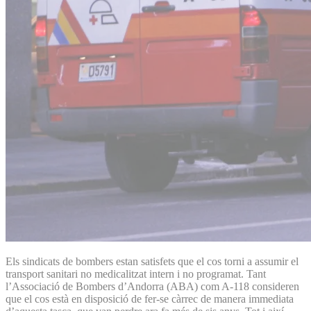
Els sindicats de bombers estan satisfets que el cos torni a assumir el
transport sanitari no medicalitzat intern i no programat. Tant
l’Associació de Bombers d’An­dorra (ABA) com A-118 consideren
que el cos està en disposició de fer-se càrrec de manera immediata