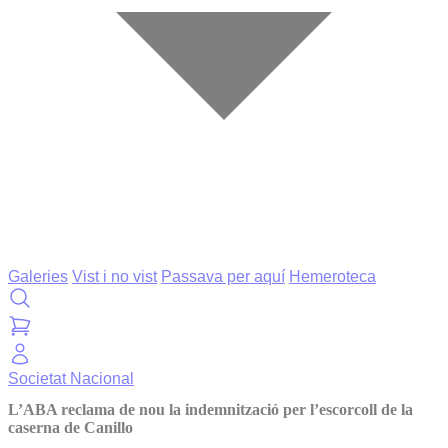
Galeries
Vist i no vist
Passava per aquí
Hemeroteca
Societat
Nacional
L’ABA reclama de nou la indemnització per l’escorcoll de la
caserna de Canillo