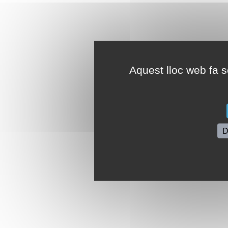
Aquest lloc web fa se
D