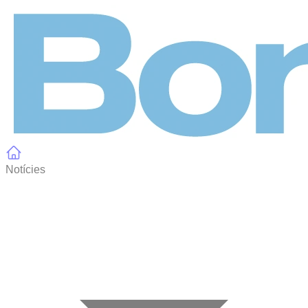
Panell de gestió de galetes
Notícies