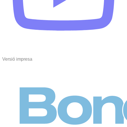
Versió impresa