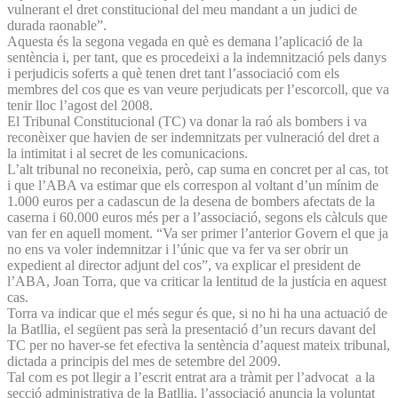
vulnerant el dret constitucional del meu mandant a un judici de
durada raonable”.
Aquesta és la segona vegada en què es demana l’aplicació de la
sentència i, per tant, que es procedeixi a la indemnització pels danys
i perjudicis soferts a què tenen dret tant l’associació com els
membres del cos que es van veure perjudicats per l’escorcoll, que va
tenir lloc l’agost del 2008.
El Tribunal Constitucional (TC) va donar la raó als bombers i va
reconèixer que havien de ser indemnitzats per vulneració del dret a
la intimitat i al secret de les comunicacions.
L’alt tribunal no reconeixia, però, cap suma en concret per al cas, tot
i que l’ABA va estimar que els correspon al voltant d’un mínim de
1.000 euros per a cadascun de la desena de bombers afectats de la
caserna i 60.000 euros més per a l’associació, segons els càlculs que
van fer en aquell moment. “Va ser primer l’anterior Govern el que ja
no ens va voler indemnitzar i l’únic que va fer va ser obrir un
expedient al director adjunt del cos”, va explicar el president de
l’ABA, Joan Torra, que va criticar la lentitud de la justícia en aquest
cas.
Torra va indicar que el més segur és que, si no hi ha una actuació de
la Batllia, el següent pas serà la presentació d’un recurs davant del
TC per no haver-se fet efectiva la sentència d’aquest mateix tribunal,
dictada a principis del mes de setembre del 2009.
Tal com es pot llegir a l’escrit entrat ara a tràmit per l’advocat a la
secció administrativa de la Batllia, l’associació anuncia la voluntat