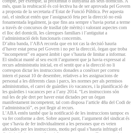
compte, per exemple, la proximitat o llunyania als seus domicilis. A
més, quan la reubicació és col·lectiva ha de ser aprovada pel Govern
a proposta de la secretaria d’Estat de Funció Pública. Per aquesta
raó, el sindicat entén que l’assignació feta per la direcció no està
fonamentada legalment, ja que fins ara sempre s’havia portat a terme
a través de concursos de trasllat (de mèrits) i valorant aspectes com
el lloc del domicili, les càrregues familiars i l’antiguitat a
l’administració dels funcionaris concernits.
D’altra banda, l’ABA recorda que en tot cas la decisió hauria
d’haver estat presa pel Govern i no per la direcció, òrgan que troba
“incompetent” en aquest àmbit i que s’hauria de limitar a informar.
El sindicat manté al seu escrit l’argument que ja havia expressat al
recurs administratiu inicial, en el sentit que a la direcció no li
correspon dictar les instruccions donades a conèixer per correu
intern el passat 10 de desembre, relatives a les assignacions de
personal a les diferents claus i parcs, les normes per als permisos
administratius, el canvi de guàrdies i/o vacances, i la planificació de
les guàrdies i vacances per a l’any 2014. “Les instruccions són
nul·les de ple dret per haver estat dictades per un òrgan
manifestament incompetent, tal com disposa l’article 48a del Codi de
l’administració”, es pot llegir al recurs.
L’ABA entén també que la notificació de les instruccions tampoc es
va fer conforme a dret. Sobre aquest punt, l’argument del sindicat és
que s’havia de fer individualment a les persones que es veien
afectades per les instruccions, motiu pel qual s’hauria infringit el