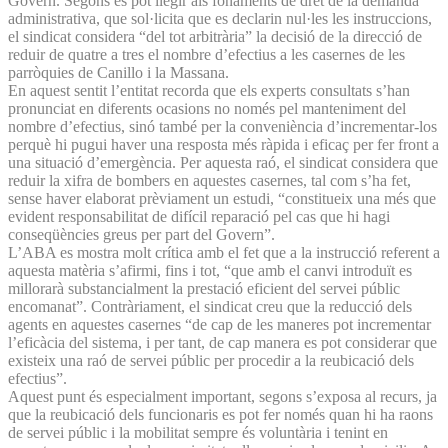
Govern. Segons es pot llegir als fonaments de dret de la demanda
administrativa, que sol·licita que es declarin nul·les les instruccions,
el sindicat considera “del tot arbitrària” la decisió de la direcció de
reduir de quatre a tres el nombre d’efectius a les casernes de les
parròquies de Canillo i la Massana.
En aquest sentit l’entitat recorda que els experts consultats s’han
pronunciat en diferents ocasions no només pel manteniment del
nombre d’efectius, sinó també per la conveniència d’incrementar-los
perquè hi pugui haver una resposta més ràpida i eficaç per fer front a
una situació d’emergència. Per aquesta raó, el sindicat considera que
reduir la xifra de bombers en aquestes casernes, tal com s’ha fet,
sense haver elaborat prèviament un estudi, “constitueix una més que
evident responsabilitat de difícil reparació pel cas que hi hagi
conseqüències greus per part del Govern”.
L’ABA es mostra molt crítica amb el fet que a la instrucció referent a
aquesta matèria s’afirmi, fins i tot, “que amb el canvi introduït es
millorarà substancialment la prestació eficient del servei públic
encomanat”. Contràriament, el sindicat creu que la reducció dels
agents en aquestes casernes “de cap de les maneres pot incrementar
l’eficàcia del sistema, i per tant, de cap manera es pot considerar que
existeix una raó de servei públic per procedir a la reubicació dels
efectius”.
Aquest punt és especialment important, segons s’exposa al recurs, ja
que la reubicació dels funcionaris es pot fer només quan hi ha raons
de servei públic i la mobilitat sempre és voluntària i tenint en