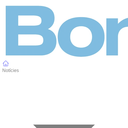
Panell de gestió de galetes
Notícies