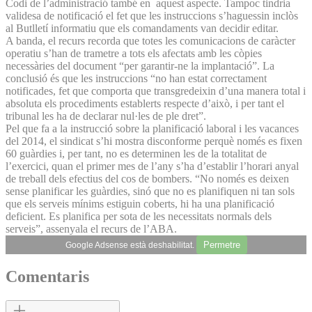
Codi de l’administració també en aquest aspecte. Tampoc tindria
validesa de notificació el fet que les instruccions s’haguessin inclòs
al Butlletí informatiu que els comandaments van decidir editar.
A banda, el recurs recorda que totes les comunicacions de caràcter
operatiu s’han de trametre a tots els afectats amb les còpies
necessàries del document “per garantir-ne la implantació”. La
conclusió és que les instruccions “no han estat correctament
notificades, fet que comporta que transgredeixin d’una manera total i
absoluta els procediments establerts respecte d’això, i per tant el
tribunal les ha de declarar nul·les de ple dret”.
Pel que fa a la instrucció sobre la planificació laboral i les vacances
del 2014, el sindicat s’hi mostra disconforme perquè només es fixen
60 guàrdies i, per tant, no es determinen les de la totalitat de
l’exercici, quan el primer mes de l’any s’ha d’establir l’horari anyal
de treball dels efectius del cos de bombers. “No només es deixen
sense planificar les guàrdies, sinó que no es planifiquen ni tan sols
que els serveis mínims estiguin coberts, hi ha una planificació
deficient. Es planifica per sota de les necessitats normals dels
serveis”, assenyala el recurs de l’ABA.
Permetre
Google Adsense està deshabilitat.
Comentaris