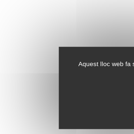
Aquest lloc web fa s