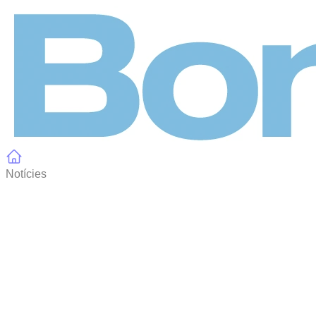
Panell de gestió de galetes
Notícies