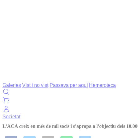
Galeries
Vist i no vist
Passava per aquí
Hemeroteca
Societat
L’ACA creix en més de mil socis i s’apropa a l’objectiu dels 10.00