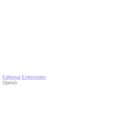
Editorial
Entrevistes
Opinió