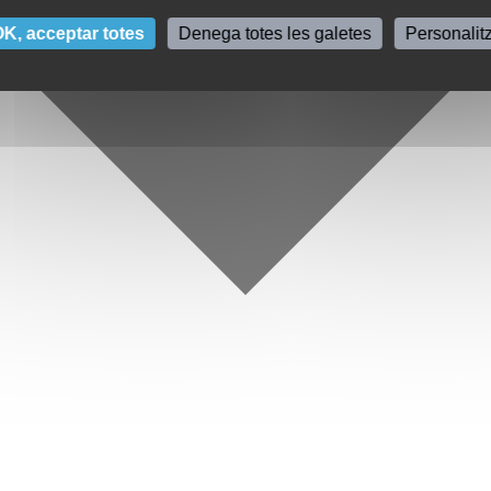
K, acceptar totes
Denega totes les galetes
Personalit