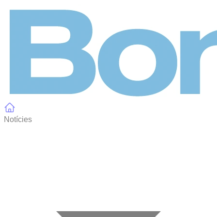
Panell de gestió de galetes
Notícies