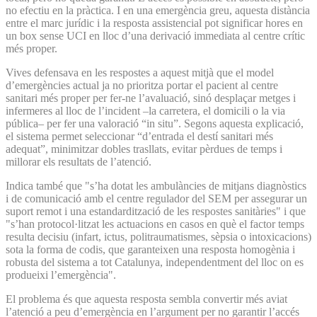
no efectiu en la pràctica. I en una emergència greu, aquesta distància
entre el marc jurídic i la resposta assistencial pot significar hores en
un box sense UCI en lloc d’una derivació immediata al centre crític
més proper.
Vives defensava en les respostes a aquest mitjà que el model
d’emergències actual ja no prioritza portar el pacient al centre
sanitari més proper per fer-ne l’avaluació, sinó desplaçar metges i
infermeres al lloc de l’incident –la carretera, el domicili o la via
pública– per fer una valoració “in situ”. Segons aquesta explicació,
el sistema permet seleccionar “d’entrada el destí sanitari més
adequat”, minimitzar dobles trasllats, evitar pèrdues de temps i
millorar els resultats de l’atenció.
Indica també que "s’ha dotat les ambulàncies de mitjans diagnòstics
i de comunicació amb el centre regulador del SEM per assegurar un
suport remot i una estandardització de les respostes sanitàries" i que
"s’han protocol·litzat les actuacions en casos en què el factor temps
resulta decisiu (infart, ictus, politraumatismes, sèpsia o intoxicacions)
sota la forma de codis, que garanteixen una resposta homogènia i
robusta del sistema a tot Catalunya, independentment del lloc on es
produeixi l’emergència".
El problema és que aquesta resposta sembla convertir més aviat
l’atenció a peu d’emergència en l’argument per no garantir l’accés