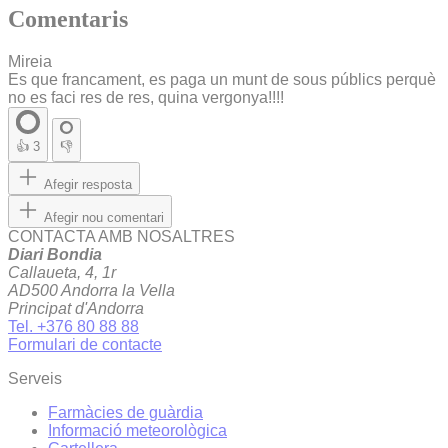
Comentaris
Mireia
Es que francament, es paga un munt de sous públics perquè
no es faci res de res, quina vergonya!!!!
👍
3
👎
Afegir resposta
Afegir nou comentari
CONTACTA AMB NOSALTRES
Diari Bondia
Callaueta, 4, 1r
AD500 Andorra la Vella
Principat d'Andorra
Tel. +376 80 88 88
Formulari de contacte
Serveis
Farmàcies de guàrdia
Informació meteorològica