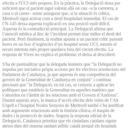
efectiu a l'UCI més propera. En la pràctica, la Delegació dona per
suficient que el pacient sigui valorat allà on cau –a la carretera, a
casa o al carrer– sense assegurar que, si la situació és crítica,
Meritxell sigui activat com a destí hospitalari immediat. El cas de
l’N-145 deixa aquesta explicació en una posició molt difícil.
Aquesta és la contradicció principal. La Delegació afirma que
l’atenció mèdica al lloc de l’incident permet triar millor el destí del
pacient. Però finalment, la realitat apunta a un pacient crític passant
hores en un box d’urgències d’un hospital sense UCI, mentre el
recurs intensiu més proper quedava fora del circuit efectiu. La
resposta de Vives no explica el problema: el deixa al descobert.
S'ha de puntualitzar que la delegada insisteix que "la Delegació no
impulsa per iniciativa pròpia accions per fer efectives resolucions del
Parlament de Catalunya, ja que aquesta és una competència del
govern de la Generalitat de Catalunya en conjunt" i continua
precisant que "la Delegació, en tot cas, se cenyeix a aplicar les
polítiques que estableix la Generalitat en aquelles matèries que
s’aborden en l’àmbit de les relacions amb el Govern d’Andorra".
Durant aquests anys, la manca d’accés efectiu dels veïns de l’Alt
Urgell a l’hospital Nostra Senyora de Meritxell també s’ha justificat
amb arguments relacionats amb la història clínica, el traspàs de
dades i la protecció de dades. Segons la resposta oficial de la
Delegació, Catalunya prioritza que els ciutadans catalans siguin
atesos dins del sistema sanitari públic català perquè els hospitals