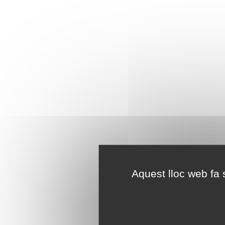
Aquest lloc web fa s