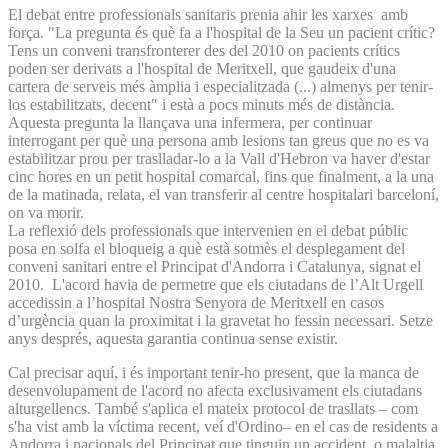
El debat entre professionals sanitaris prenia ahir les xarxes amb
força. "La pregunta és què fa a l'hospital de la Seu un pacient crític?
Tens un conveni transfronterer des del 2010 on pacients crítics
poden ser derivats a l'hospital de Meritxell, que gaudeix d'una
cartera de serveis més àmplia i especialitzada (...) almenys per tenir-
los estabilitzats, decent" i està a pocs minuts més de distància.
Aquesta pregunta la llançava una infermera, per continuar
interrogant per què una persona amb lesions tan greus que no es va
estabilitzar prou per traslladar-lo a la Vall d'Hebron va haver d'estar
cinc hores en un petit hospital comarcal, fins que finalment, a la una
de la matinada, relata, el van transferir al centre hospitalari barceloní,
on va morir.
La reflexió dels professionals que intervenien en el debat públic
posa en solfa el bloqueig a què està sotmès el desplegament del
conveni sanitari entre el Principat d'Andorra i Catalunya, signat el
2010. L'acord havia de permetre que els ciutadans de l’Alt Urgell
accedissin a l’hospital Nostra Senyora de Meritxell en casos
d’urgència quan la proximitat i la gravetat ho fessin necessari. Setze
anys després, aquesta garantia continua sense existir.
Cal precisar aquí, i és important tenir-ho present, que la manca de
desenvolupament de l'acord no afecta exclusivament els ciutadans
alturgellencs. També s'aplica el mateix protocol de trasllats – com
s'ha vist amb la víctima recent, veí d'Ordino– en el cas de residents a
Andorra i nacionals del Principat que tinguin un accident, o malaltia