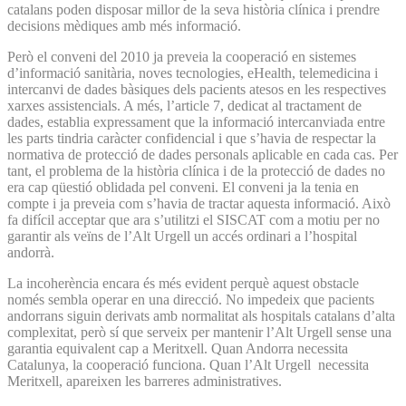
catalans poden disposar millor de la seva història clínica i prendre
decisions mèdiques amb més informació.
Però el conveni del 2010 ja preveia la cooperació en sistemes
d’informació sanitària, noves tecnologies, eHealth, telemedicina i
intercanvi de dades bàsiques dels pacients atesos en les respectives
xarxes assistencials. A més, l’article 7, dedicat al tractament de
dades, establia expressament que la informació intercanviada entre
les parts tindria caràcter confidencial i que s’havia de respectar la
normativa de protecció de dades personals aplicable en cada cas. Per
tant, el problema de la història clínica i de la protecció de dades no
era cap qüestió oblidada pel conveni. El conveni ja la tenia en
compte i ja preveia com s’havia de tractar aquesta informació. Això
fa difícil acceptar que ara s’utilitzi el SISCAT com a motiu per no
garantir als veïns de l’Alt Urgell un accés ordinari a l’hospital
andorrà.
La incoherència encara és més evident perquè aquest obstacle
només sembla operar en una direcció. No impedeix que pacients
andorrans siguin derivats amb normalitat als hospitals catalans d’alta
complexitat, però sí que serveix per mantenir l’Alt Urgell sense una
garantia equivalent cap a Meritxell. Quan Andorra necessita
Catalunya, la cooperació funciona. Quan l’Alt Urgell necessita
Meritxell, apareixen les barreres administratives.