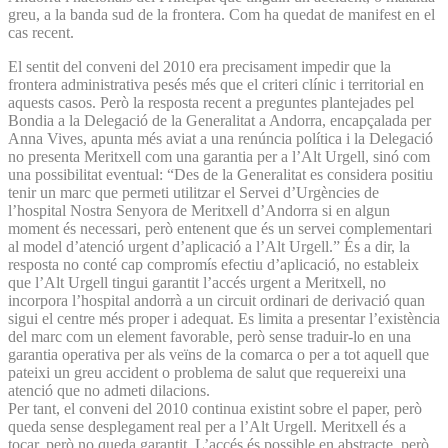
greu, a la banda sud de la frontera. Com ha quedat de manifest en el
cas recent.
El sentit del conveni del 2010 era precisament impedir que la
frontera administrativa pesés més que el criteri clínic i territorial en
aquests casos. Però la resposta recent a preguntes plantejades pel
Bondia a la Delegació de la Generalitat a Andorra, encapçalada per
Anna Vives, apunta més aviat a una renúncia política i la Delegació
no presenta Meritxell com una garantia per a l’Alt Urgell, sinó com
una possibilitat eventual: “Des de la Generalitat es considera positiu
tenir un marc que permeti utilitzar el Servei d’Urgències de
l’hospital Nostra Senyora de Meritxell d’Andorra si en algun
moment és necessari, però entenent que és un servei complementari
al model d’atenció urgent d’aplicació a l’Alt Urgell.” És a dir, la
resposta no conté cap compromís efectiu d’aplicació, no estableix
que l’Alt Urgell tingui garantit l’accés urgent a Meritxell, no
incorpora l’hospital andorrà a un circuit ordinari de derivació quan
sigui el centre més proper i adequat. Es limita a presentar l’existència
del marc com un element favorable, però sense traduir-lo en una
garantia operativa per als veïns de la comarca o per a tot aquell que
pateixi un greu accident o problema de salut que requereixi una
atenció que no admeti dilacions.
Per tant, el conveni del 2010 continua existint sobre el paper, però
queda sense desplegament real per a l’Alt Urgell. Meritxell és a
tocar, però no queda garantit. L’accés és possible en abstracte, però