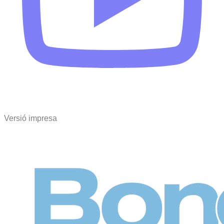
Versió impresa