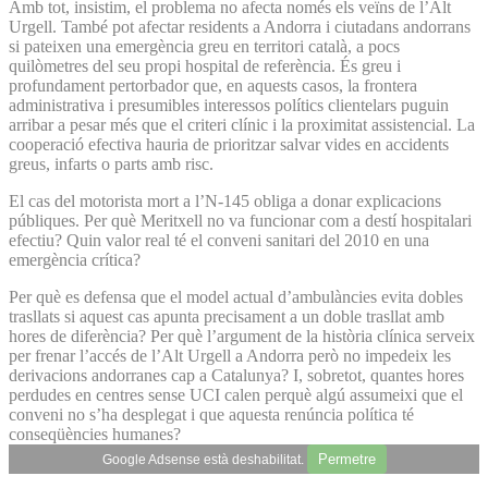
Amb tot, insistim, el problema no afecta només els veïns de l’Alt
Urgell. També pot afectar residents a Andorra i ciutadans andorrans
si pateixen una emergència greu en territori català, a pocs
quilòmetres del seu propi hospital de referència. És greu i
profundament pertorbador que, en aquests casos, la frontera
administrativa i presumibles interessos polítics clientelars puguin
arribar a pesar més que el criteri clínic i la proximitat assistencial. La
cooperació efectiva hauria de prioritzar salvar vides en accidents
greus, infarts o parts amb risc.
El cas del motorista mort a l’N-145 obliga a donar explicacions
públiques. Per què Meritxell no va funcionar com a destí hospitalari
efectiu? Quin valor real té el conveni sanitari del 2010 en una
emergència crítica?
Per què es defensa que el model actual d’ambulàncies evita dobles
trasllats si aquest cas apunta precisament a un doble trasllat amb
hores de diferència? Per què l’argument de la història clínica serveix
per frenar l’accés de l’Alt Urgell a Andorra però no impedeix les
derivacions andorranes cap a Catalunya? I, sobretot, quantes hores
perdudes en centres sense UCI calen perquè algú assumeixi que el
conveni no s’ha desplegat i que aquesta renúncia política té
conseqüències humanes?
Permetre
Google Adsense està deshabilitat.