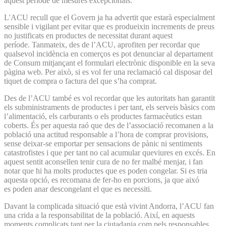
aquest període de mesures excepcionals.
L'ACU recull que el Govern ja ha advertit que estarà especialment
sensible i vigilant per evitar que es produeixin increments de preus
no justificats en productes de necessitat durant aquest
període. Tanmateix, des de l’ACU, aprofiten per recordar que
qualsevol incidència en comerços es pot denunciar al departament
de Consum mitjançant el formulari electrònic disponible en la seva
pàgina web. Per això, si es vol fer una reclamació cal disposar del
tiquet de compra o factura del que s’ha comprat.
Des de l’ACU també es vol recordar que les autoritats han garantit
els subministraments de productes i per tant, els serveis bàsics com
l’alimentació, els carburants o els productes farmacèutics estan
coberts. És per aquesta raó que des de l’associació recomanen a la
població una actitud responsable a l’hora de comprar provisions,
sense deixar-se emportar per sensacions de pànic ni sentiments
catastrofistes i que per tant no cal acumular queviures en excés. En
aquest sentit aconsellen tenir cura de no fer malbé menjar, i fan
notar que hi ha molts productes que es poden congelar. Si es tria
aquesta opció, es recomana de fer-ho en porcions, ja que aixó
es poden anar descongelant el que es necessiti.
Davant la complicada situació que està vivint Andorra, l’ACU fan
una crida a la responsabilitat de la població. Així, en aquests
moments complicats tant per la ciutadania com pels responsables