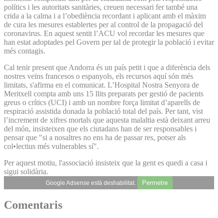
polítics i les autoritats sanitàries, creuen necessari fer també una
crida a la calma i a l’obediència recordant i aplicant amb el màxim
de cura les mesures establertes per al control de la propagació del
coronavirus. En aquest sentit l’ACU vol recordar les mesures que
han estat adoptades pel Govern per tal de protegir la població i evitar
més contagis.
Cal tenir present que Andorra és un país petit i que a diferència dels
nostres veïns francesos o espanyols, els recursos aquí són més
limitats, s'afirma en el comunicat. L’Hospital Nostra Senyora de
Meritxell compta amb uns 15 llits preparats per gestió de pacients
greus o crítics (UCI) i amb un nombre força limitat d’aparells de
respiració assistida donada la població total del país. Per tant, vist
l’increment de xifres mortals que aquesta malaltia està deixant arreu
del món, insisteixen que els ciutadans han de ser responsables i
pensar que "si a nosaltres no ens ha de passar res, potser als
col•lectius més vulnerables sí".
Per aquest motiu, l'associació insisteix que la gent es quedi a casa i
sigui solidària.
Permetre
Google Adsense està deshabilitat.
Comentaris