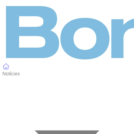
Panell de gestió de galetes
Notícies