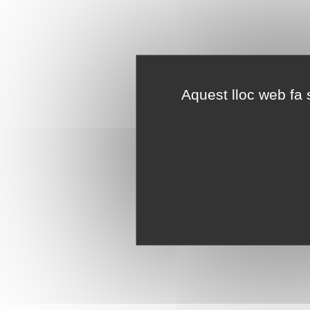
Aquest lloc web fa s