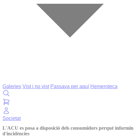
Galeries
Vist i no vist
Passava per aquí
Hemeroteca
Societat
L'ACU es posa a disposició dels consumidors perquè informin
d'incidències