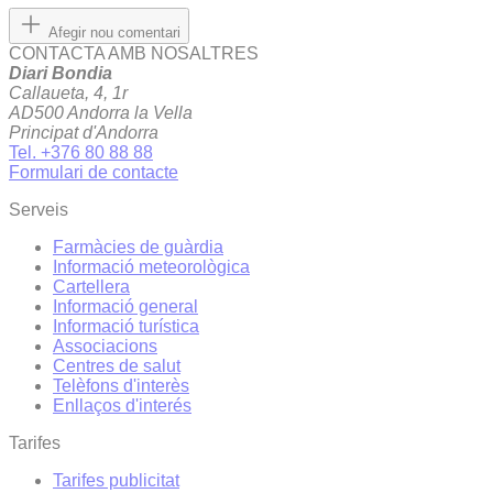
Afegir nou comentari
CONTACTA AMB NOSALTRES
Diari Bondia
Callaueta, 4, 1r
AD500 Andorra la Vella
Principat d'Andorra
Tel. +376 80 88 88
Formulari de contacte
Serveis
Farmàcies de guàrdia
Informació meteorològica
Cartellera
Informació general
Informació turística
Associacions
Centres de salut
Telèfons d'interès
Enllaços d'interés
Tarifes
Tarifes publicitat