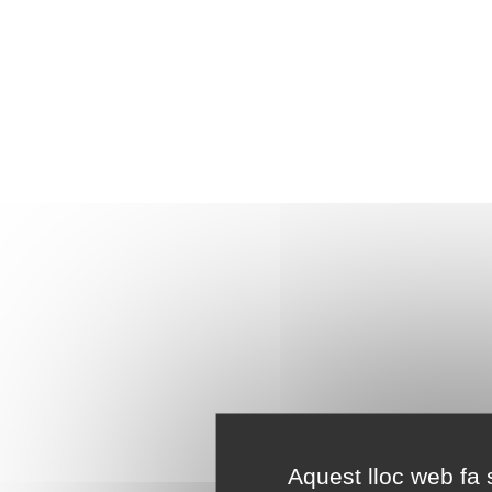
Aquest lloc web fa s