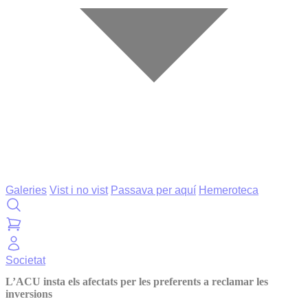
Galeries
Vist i no vist
Passava per aquí
Hemeroteca
Societat
L’ACU insta els afectats per les preferents a reclamar les
inversions