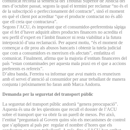
comunicat recorda la sentència del Tribunal Superior de Justícia del
mes d’octubre passat, segons la qual el termini per reclamar “no és el
de la subscripció o perfeccionament del contracte”, sinó el moment
en què el client pot acreditar “que el producte contractat no és allò
que ell creia que contractava”.
Segons l’ACU, és important que el consumidor-preferentista sàpiga
que el fet d’haver adquirit altres productes financers no acredita el
seu perfil d’expert en l’àmbit financer ni resta viabilitat a la futura
interposició d’una reclamació. Per aquest motiu, “és el moment de
començar a dir prou als abusos bancaris i obtenir la tutela judicial
que com a consumidors es mereixen els afectats”, emfatitza el
comunicat. Finalment, afirma que la majoria d’entitats financeres del
país “estan contaminades per aquesta mala praxi en el que a accions
preferents es refereix”.
D’altra banda, Ferreira va informar que avui mateix es reuneixen
amb el servei d’atenció al consumidor per anar treballant de manera
conjunta i pròximament ho faran amb Marca Andorra.
Demanda per la seguretat del transport públic
La seguretat del transport públic andorrà “genera preocupació”.
Aquesta és una de les qüestions que recull el dossier de l’ACU
sobre el transport que va obrir fa un parell de mesos. Per això,
l’entitat “preguntarà al Govern quins són els mecanismes de control
que s’apliquen al país per regular el nombre d’hores que els