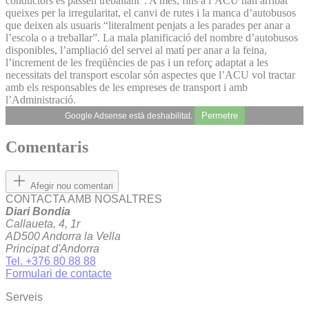
conductors es passen treballant”. A més, fins a l’ACU han arribat
queixes per la irregularitat, el canvi de rutes i la manca d’autobusos
que deixen als usuaris “literalment penjats a les parades per anar a
l’escola o a treballar”. La mala planificació del nombre d’autobusos
disponibles, l’ampliació del servei al matí per anar a la feina,
l’increment de les freqüències de pas i un reforç adaptat a les
necessitats del transport escolar són aspectes que l’ACU vol tractar
amb els responsables de les empreses de transport i amb
l’Administració.
Permetre
Google Adsense està deshabilitat.
Comentaris
Afegir nou comentari
CONTACTA AMB NOSALTRES
Diari Bondia
Callaueta, 4, 1r
AD500 Andorra la Vella
Principat d'Andorra
Tel. +376 80 88 88
Formulari de contacte
Serveis