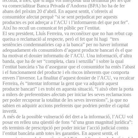
recorda, a més, que si algú vol interposar una demanda per les que
va comercialitzar Banca Privada d’Andorra (BPA) ho ha de fer
abans del pròxim 20 d’abril. En aquest sentit, s’ofereix al
consumidor afectat perquè “si se sent perjudicat per aquests
productes es pot adreçar a l’ACU i l’informarem del que pot fer”.
Així ho recull un comunicat fet públic per l’entitat.
El seu president, Lluís Ferreira, va reconèixer que no han rebut cap
queixa o reclamació al respecte, però el fet que hi hagi “tres
sentències condemnatòries cap a la banca” per no haver informat
adequadament els consumidors d’aquest producte bancari és el que
ha motivat el dossier informatiu de l’ACU. Una informació, d’altra
banda, que ha de ser “completa, clara i senzilla” i sobre la qual
l’entitat bancària s’ha d’assegurar que el consumidor ha entès l’abast
i el funcionament del producte i els riscos inherents que comporta
envers l’inversor. La finalitat d’aquest dossier de l’ACU, va recalcar
Ferreira, és “intentar informar la gent que va adquirir aquest
producte bancari” i es trobi en aquesta situació, “i això obre la porta
a milers de preferentistes afectats per iniciar les seves reclamacions
per poder recuperar la totalitat de les seves inversions”, ja que no
sabien en adquirir accions preferents que podrien perdre el capital
invertit.
A més de la possible vulneració del dret a la informació, l’ACU vol
posar en relleu una qüestió de fons “d’una gran magnitud jurídica”:
els terminis de prescripció per poder iniciar l’acció judicial contra
l’entitat bancària amb totes les garanties. En aquest sentit, el