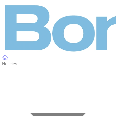
Panell de gestió de galetes
Notícies