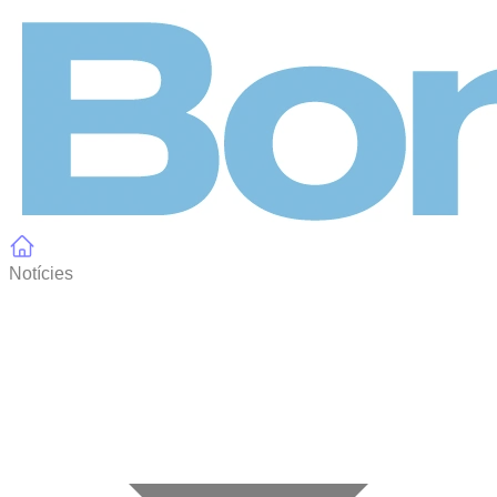
Panell de gestió de galetes
Notícies