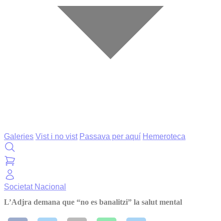
Galeries
Vist i no vist
Passava per aquí
Hemeroteca
Societat
Nacional
L’Adjra demana que “no es banalitzi” la salut mental