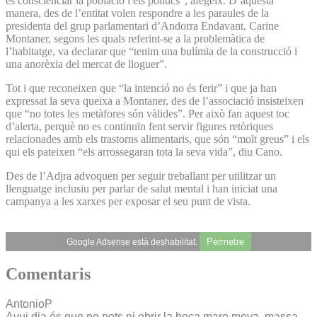
és conscienciar la població i els polítics”, afegeix. D’aquesta
manera, des de l’entitat volen respondre a les paraules de la
presidenta del grup parlamentari d’Andorra Endavant, Carine
Montaner, segons les quals referint-se a la problemàtica de
l’habitatge, va declarar que “tenim una bulímia de la construcció i
una anorèxia del mercat de lloguer”.
Tot i que reconeixen que “la intenció no és ferir” i que ja han
expressat la seva queixa a Montaner, des de l’associació insisteixen
que “no totes les metàfores són vàlides”. Per això fan aquest toc
d’alerta, perquè no es continuïn fent servir figures retòriques
relacionades amb els trastorns alimentaris, que són “molt greus” i els
qui els pateixen “els arrossegaran tota la seva vida”, diu Cano.
Des de l’Adjra advoquen per seguir treballant per utilitzar un
llenguatge inclusiu per parlar de salut mental i han iniciat una
campanya a les xarxes per exposar el seu punt de vista.
Permetre
Google Adsense està deshabilitat.
Comentaris
AntonioP
Avui dia és que no pots ni obrir la boca mare meva, massa