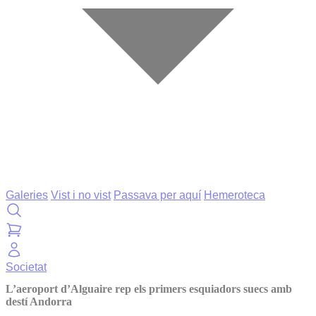
Galeries
Vist i no vist
Passava per aquí
Hemeroteca
Societat
L’aeroport d’Alguaire rep els primers esquiadors suecs amb
destí Andorra