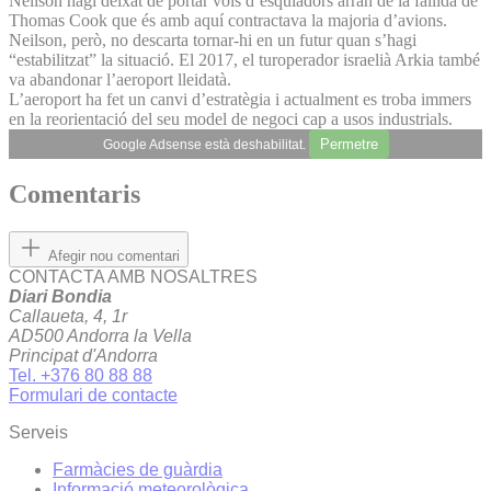
Neilson hagi deixat de portar vols d’esquiadors arran de la fallida de
Thomas Cook que és amb aquí contractava la majoria d’avions.
Neilson, però, no descarta tornar-hi en un futur quan s’hagi
“estabilitzat” la situació. El 2017, el turoperador israelià Arkia també
va abandonar l’aeroport lleidatà.
L’aeroport ha fet un canvi d’estratègia i actualment es troba immers
en la reorientació del seu model de negoci cap a usos industrials.
Permetre
Google Adsense està deshabilitat.
Comentaris
Afegir nou comentari
CONTACTA AMB NOSALTRES
Diari Bondia
Callaueta, 4, 1r
AD500 Andorra la Vella
Principat d'Andorra
Tel. +376 80 88 88
Formulari de contacte
Serveis
Farmàcies de guàrdia
Informació meteorològica