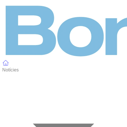
Panell de gestió de galetes
Notícies