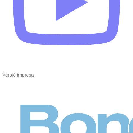
Versió impresa