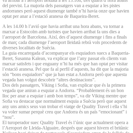
va arribar a l’aeroport lleidatà a les 13:10h, tres quarts d’hora abans
del previst. La majoria dels passatgers van a esquiar a les pistes
andorranes però aquest diumenge també n’hi havia onze que havien
optat per anar a l’estació aranesa de Baqueira-Beret.
A les 14.00 h l’avió que havia arribat una hora abans, va tornar a
marxar a Estocolm amb turistes que havien arribat fa uns dies a
l’aeroport de Barcelona. Així, des d’aquest diumenge i fins a finals
de març cada diumenge l’aeroport lleidatà rebrà vols procedents de
diverses localitats de Suècia.
La guia encarregada d’acompanyar els esquiadors suecs a Baqueria-
Beret, Susanna Kalean, va explicar que l’any passat els clients van
marxar satisfets i que enguany n’hi ha més que han optat per visitar
l’estació aranesa. Pel que fa al perfil d’aquests, ha dit que la majoria
són “bons esquiadors” que ja han estat a Andorra però que aquesta
vegada han volgut descobrir “altres destinacions”.
Dos dels passatgers, Viking i Sofia, van explicar que és la primera
vegada que aniran a esquiar a Andorra. “Probablement és un bon
lloc per anar a esquiar i amb bon temps”, va dir Viking mentre que
Sofia va destacar que normalment esquia a Suècia però que aquest
any uns amics seus van trobar el viatge de Quality Travel i ella s’hi
va voler sumar perquè creu que Andorra és un país “emocionant” i
“nou”.
El turoperador suec Quality Travel és l’únic que actualment opera a
l’Aeroport de Lleida-Alguaire, després que aquest hivern el britànic