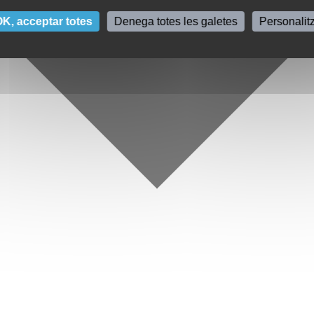
K, acceptar totes
Denega totes les galetes
Personalit