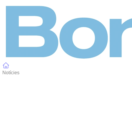
Panell de gestió de galetes
Notícies