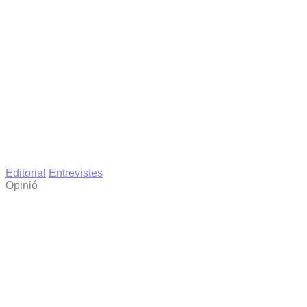
Editorial
Entrevistes
Opinió