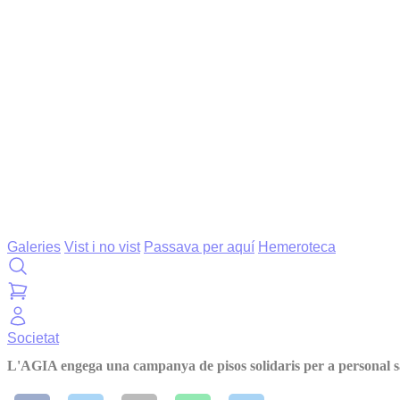
Galeries
Vist i no vist
Passava per aquí
Hemeroteca
Societat
L'AGIA engega una campanya de pisos solidaris per a personal s