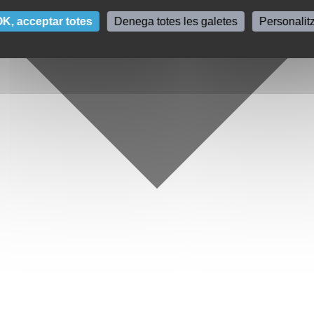
K, acceptar totes
Denega totes les galetes
Personalit