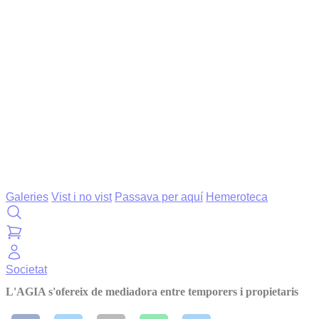
Galeries
Vist i no vist
Passava per aquí
Hemeroteca
Societat
L'AGIA s'ofereix de mediadora entre temporers i propietaris