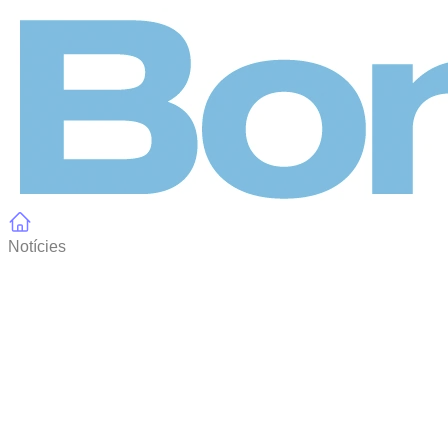
Panell de gestió de galetes
Notícies