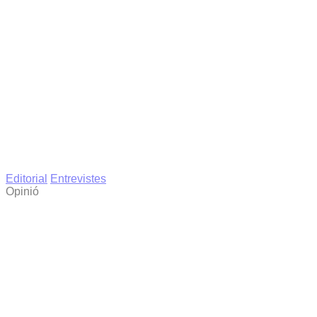
Editorial
Entrevistes
Opinió